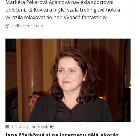
Markéta Pekarová Adamová navlékla sportovní
oblečení, kšiltovku a brýle, vzala trekingové hole a
vyrazila relaxovat do hor. Vypadá fantasticky.
Délka čtení: 3 min
3. 9. 2025
Celebrity
Jana Maláčová si na internetu dělá akorát