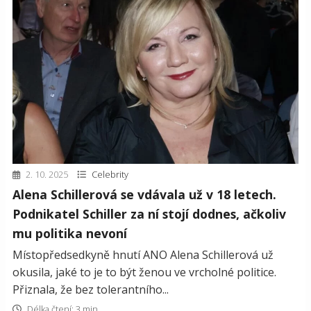
2. 10. 2025
Celebrity
Alena Schillerová se vdávala už v 18 letech.
Podnikatel Schiller za ní stojí dodnes, ačkoliv
mu politika nevoní
Místopředsedkyně hnutí ANO Alena Schillerová už
okusila, jaké to je to být ženou ve vrcholné politice.
Přiznala, že bez tolerantního...
Délka čtení: 3 min