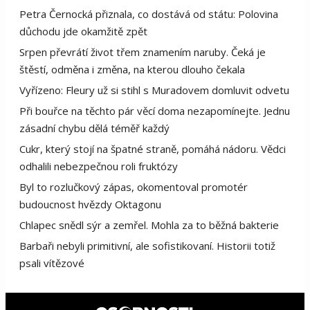
Petra Černocká přiznala, co dostává od státu: Polovina
důchodu jde okamžitě zpět
Srpen převrátí život třem znamením naruby. Čeká je
štěstí, odměna i změna, na kterou dlouho čekala
Vyřízeno: Fleury už si stihl s Muradovem domluvit odvetu
Při bouřce na těchto pár věcí doma nezapomínejte. Jednu
zásadní chybu dělá téměř každý
Cukr, který stojí na špatné straně, pomáhá nádoru. Vědci
odhalili nebezpečnou roli fruktózy
Byl to rozlučkový zápas, okomentoval promotér
budoucnost hvězdy Oktagonu
Chlapec snědl sýr a zemřel. Mohla za to běžná bakterie
Barbaři nebyli primitivní, ale sofistikovaní. Historii totiž
psali vítězové