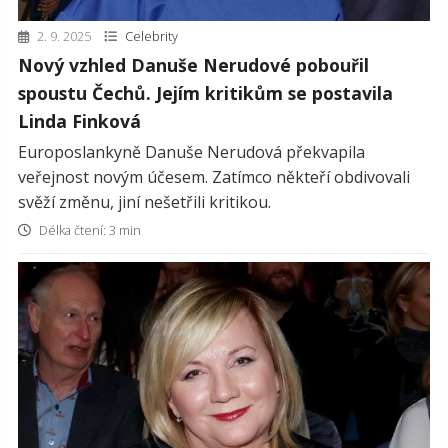
2. 9. 2025
Celebrity
Nový vzhled Danuše Nerudové pobouřil
spoustu Čechů. Jejím kritikům se postavila
Linda Finková
Europoslankyně Danuše Nerudová překvapila
veřejnost novým účesem. Zatímco někteří obdivovali
svěží změnu, jiní nešetřili kritikou.
Délka čtení: 3 min