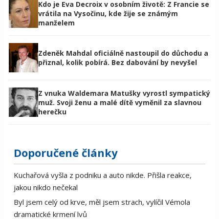
Kdo je Eva Decroix v osobním životě: Z Francie se
vrátila na Vysočinu, kde žije se známým
manželem
Zdeněk Mahdal oficiálně nastoupil do důchodu a
přiznal, kolik pobírá. Bez dabování by nevyšel
Z vnuka Waldemara Matušky vyrostl sympatický
muž. Svoji ženu a malé dítě vyměnil za slavnou
herečku
Doporučené články
Kuchařová vyšla z podniku a auto nikde. Přišla reakce,
jakou nikdo nečekal
Byl jsem celý od krve, měl jsem strach, vylíčil Vémola
dramatické krmení lvů