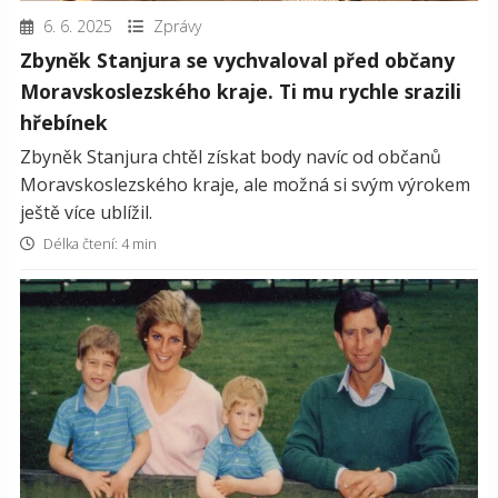
6. 6. 2025
Zprávy
Zbyněk Stanjura se vychvaloval před občany
Moravskoslezského kraje. Ti mu rychle srazili
hřebínek
Zbyněk Stanjura chtěl získat body navíc od občanů
Moravskoslezského kraje, ale možná si svým výrokem
ještě více ublížil.
Délka čtení: 4 min