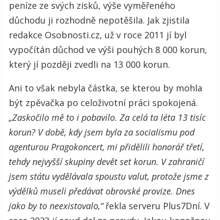
peníze ze svých zisků, výše vyměřeného
důchodu ji rozhodně nepotěšila. Jak zjistila
redakce Osobnosti.cz, už v roce 2011 jí byl
vypočítán důchod ve výši pouhých 8 000 korun,
který jí později zvedli na 13 000 korun.
Ani to však nebyla částka, se kterou by mohla
být zpěvačka po celoživotní práci spokojená.
„Zaskočilo mě to i pobavilo. Za celá ta léta 13 tisíc
korun? V době, kdy jsem byla za socialismu pod
agenturou Pragokoncert, mi přidělili honorář třetí,
tehdy nejvyšší skupiny devět set korun. V zahraničí
jsem státu vydělávala spoustu valut, protože jsme z
výdělků museli předávat obrovské provize. Dnes
jako by to neexistovalo,“
řekla serveru Plus7Dní. V