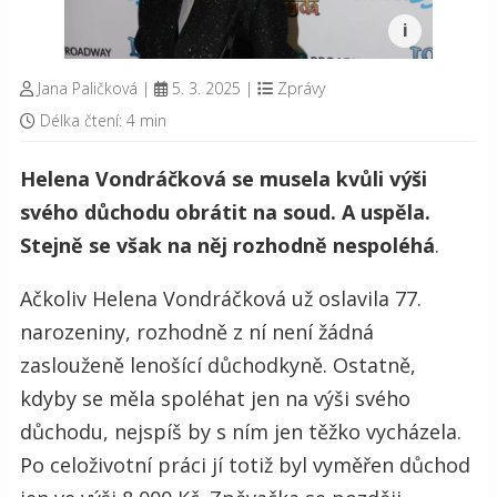
Jana Paličková
|
5. 3. 2025
|
Zprávy
Délka čtení: 4 min
Helena Vondráčková se musela kvůli výši
svého důchodu obrátit na soud. A uspěla.
Stejně se však na něj rozhodně nespoléhá
.
Ačkoliv Helena Vondráčková už oslavila 77.
narozeniny, rozhodně z ní není žádná
zaslouženě lenošící důchodkyně. Ostatně,
kdyby se měla spoléhat jen na výši svého
důchodu, nejspíš by s ním jen těžko vycházela.
Po celoživotní práci jí totiž byl vyměřen důchod