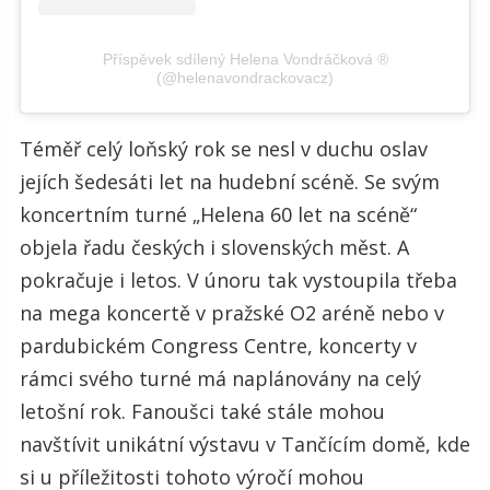
Příspěvek sdílený Helena Vondráčková ®
(@helenavondrackovacz)
Téměř celý loňský rok se nesl v duchu oslav
jejích šedesáti let na hudební scéně. Se svým
koncertním turné „Helena 60 let na scéně“
objela řadu českých i slovenských měst. A
pokračuje i letos. V únoru tak vystoupila třeba
na mega koncertě v pražské O2 aréně nebo v
pardubickém Congress Centre, koncerty v
rámci svého turné má naplánovány na celý
letošní rok. Fanoušci také stále mohou
navštívit unikátní výstavu v Tančícím domě, kde
si u příležitosti tohoto výročí mohou