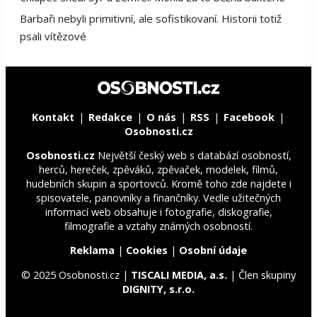
Barbaři nebyli primitivní, ale sofistikovaní. Historii totiž
psali vítězové
Kontakt
Redakce
O nás
RSS
Facebook
Osobnosti.cz
Osobnosti.cz
Největší český web s databází osobností,
herců, hereček, zpěváků, zpěvaček, modelek, filmů,
hudebních skupin a sportovců. Kromě toho zde najdete i
spisovatele, panovníky a finančníky. Vedle užitečných
informací web obsahuje i fotografie, diskografie,
filmografie a vztahy známých osobností.
Reklama
|
Cookies
|
Osobní údaje
© 2025 Osobnosti.cz |
TISCALI MEDIA, a.s.
| Člen skupiny
DIGNITY, s.r.o.