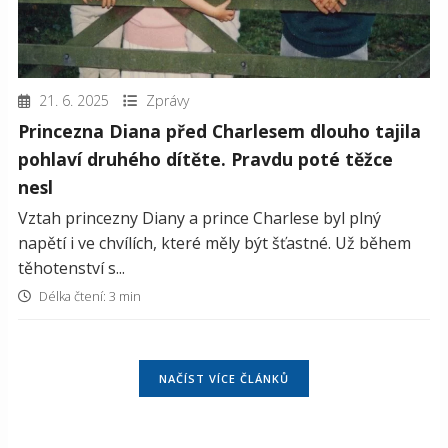
21. 6. 2025
Zprávy
Princezna Diana před Charlesem dlouho tajila
pohlaví druhého dítěte. Pravdu poté těžce
nesl
Vztah princezny Diany a prince Charlese byl plný
napětí i ve chvílích, které měly být šťastné. Už během
těhotenství s...
Délka čtení: 3 min
NAČÍST VÍCE ČLÁNKŮ