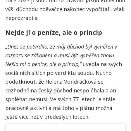
roce 2023 jí soud dal za pravdu. Jakou konečnou
výši důchodu zpěvačce nakonec vypočítali, však
neprozradila.
Nejde jí o peníze, ale o princip
„Dnes se potvrdilo, že můj důchod byl vyměřen v
rozporu se zákonem a musí být vyměřen znovu.
Nešlo mi o peníze, ale o princip,“
uvedla na svých
sociálních sítích po verdiktu soudu. Nutno
podotknout, že Helena Vondráčková se
rozhodně na český důchod nespoléhala a ani
spoléhat nemusí. Ve svých 77 letech je stále
pracovně aktivní a má toho v plánu možná
ještě více než v předešlých letech.