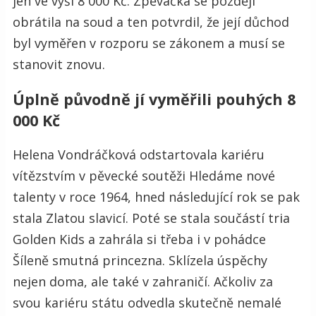
jen ve výši 8 000 Kč. Zpěvačka se později
obrátila na soud a ten potvrdil, že její důchod
byl vyměřen v rozporu se zákonem a musí se
stanovit znovu.
Úplně původně jí vyměřili pouhých 8
000 Kč
Helena Vondráčková odstartovala kariéru
vítězstvím v pěvecké soutěži Hledáme nové
talenty v roce 1964, hned následující rok se pak
stala Zlatou slavicí. Poté se stala součástí tria
Golden Kids a zahrála si třeba i v pohádce
Šíleně smutná princezna. Sklízela úspěchy
nejen doma, ale také v zahraničí. Ačkoliv za
svou kariéru státu odvedla skutečně nemalé