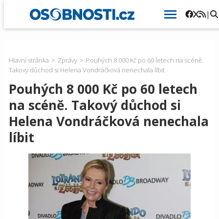
|
Hlavní stránka
Zprávy
Pouhých 8 000 Kč po 60 letech na scéně.
Takový důchod si Helena Vondráčková nenechala líbit
Pouhých 8 000 Kč po 60 letech
na scéně. Takový důchod si
Helena Vondráčková nenechala
líbit