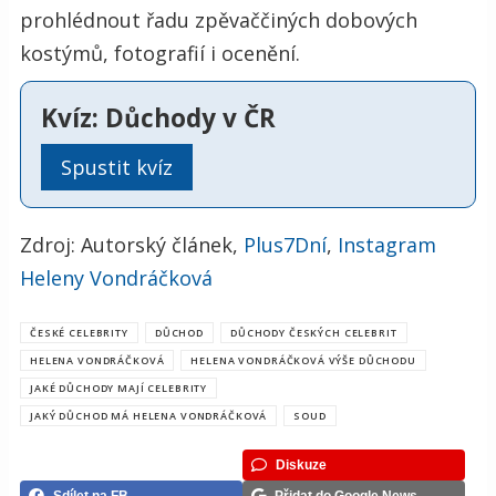
prohlédnout řadu zpěvaččiných dobových
kostýmů, fotografií i ocenění.
Kvíz: Důchody v ČR
Spustit kvíz
Zdroj: Autorský článek,
Plus7Dní
,
Instagram
Heleny Vondráčková
ČESKÉ CELEBRITY
DŮCHOD
DŮCHODY ČESKÝCH CELEBRIT
HELENA VONDRÁČKOVÁ
HELENA VONDRÁČKOVÁ VÝŠE DŮCHODU
JAKÉ DŮCHODY MAJÍ CELEBRITY
JAKÝ DŮCHOD MÁ HELENA VONDRÁČKOVÁ
SOUD
Diskuze
Sdílet na FB
Přidat do Google News