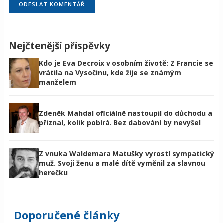
Nejčtenější příspěvky
Kdo je Eva Decroix v osobním životě: Z Francie se
vrátila na Vysočinu, kde žije se známým
manželem
Zdeněk Mahdal oficiálně nastoupil do důchodu a
přiznal, kolik pobírá. Bez dabování by nevyšel
Z vnuka Waldemara Matušky vyrostl sympatický
muž. Svoji ženu a malé dítě vyměnil za slavnou
herečku
Doporučené články