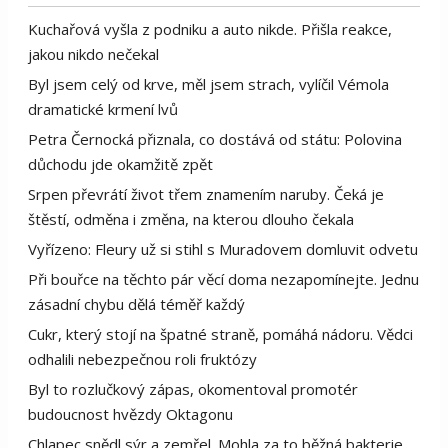
Kuchařová vyšla z podniku a auto nikde. Přišla reakce,
jakou nikdo nečekal
Byl jsem celý od krve, měl jsem strach, vylíčil Vémola
dramatické krmení lvů
Petra Černocká přiznala, co dostává od státu: Polovina
důchodu jde okamžitě zpět
Srpen převrátí život třem znamením naruby. Čeká je
štěstí, odměna i změna, na kterou dlouho čekala
Vyřízeno: Fleury už si stihl s Muradovem domluvit odvetu
Při bouřce na těchto pár věcí doma nezapomínejte. Jednu
zásadní chybu dělá téměř každý
Cukr, který stojí na špatné straně, pomáhá nádoru. Vědci
odhalili nebezpečnou roli fruktózy
Byl to rozlučkový zápas, okomentoval promotér
budoucnost hvězdy Oktagonu
Chlapec snědl sýr a zemřel. Mohla za to běžná bakterie