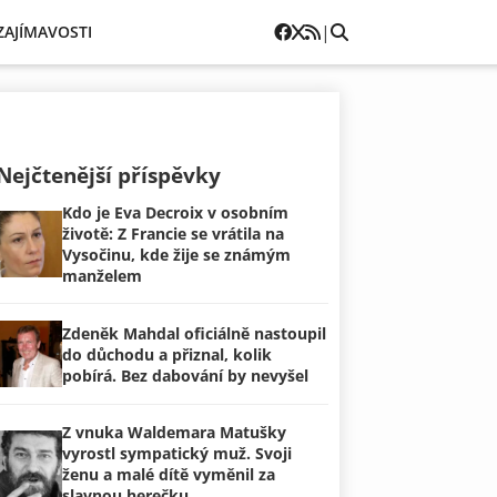
|
ZAJÍMAVOSTI
Nejčtenější příspěvky
Kdo je Eva Decroix v osobním
životě: Z Francie se vrátila na
Vysočinu, kde žije se známým
manželem
Zdeněk Mahdal oficiálně nastoupil
do důchodu a přiznal, kolik
pobírá. Bez dabování by nevyšel
Z vnuka Waldemara Matušky
vyrostl sympatický muž. Svoji
ženu a malé dítě vyměnil za
slavnou herečku