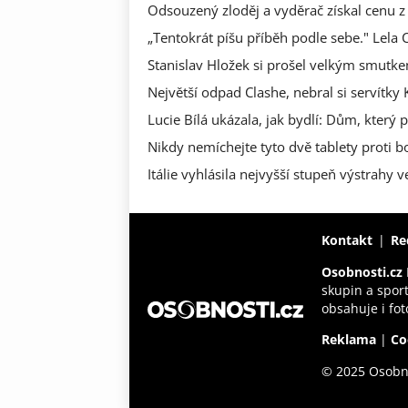
Odsouzený zloděj a vyděrač získal cenu z 
„Tentokrát píšu příběh podle sebe." Lela
Stanislav Hložek si prošel velkým smutkem
Největší odpad Clashe, nebral si servítky
Lucie Bílá ukázala, jak bydlí: Dům, který 
Nikdy nemíchejte tyto dvě tablety proti 
Itálie vyhlásila nejvyšší stupeň výstrahy
Kontakt
Re
Osobnosti.cz
skupin a spor
obsahuje i fot
Reklama
|
Co
© 2025 Osobn