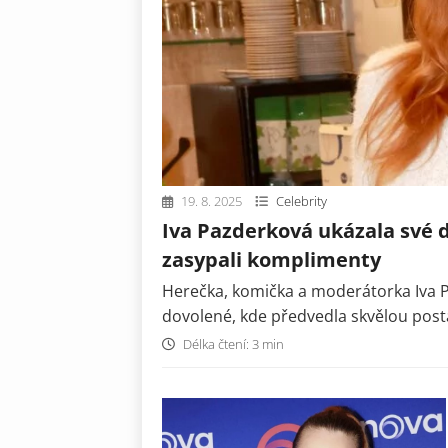
19. 8. 2025
Celebrity
Iva Pazderková ukázala své d
zasypali komplimenty
Herečka, komička a moderátorka Iva Pa
dovolené, kde předvedla skvělou post
Délka čtení: 3 min