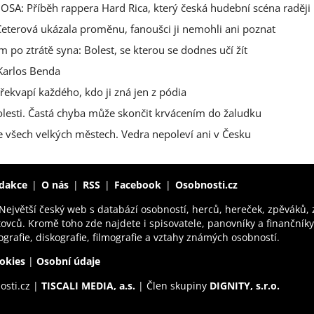
OSA: Příběh rappera Hard Rica, který česká hudební scéna raději 
 Ceterová ukázala proměnu, fanoušci ji nemohli ani poznat
 po ztrátě syna: Bolest, se kterou se dodnes učí žít
 Karlos Benda
překvapí každého, kdo ji zná jen z pódia
bolesti. Častá chyba může skončit krvácením do žaludku
 ve všech velkých městech. Vedra nepoleví ani v Česku
dakce
O nás
RSS
Facebook
Osobnosti.cz
Největší český web s databází osobností, herců, hereček, zpěváků,
tovců. Kromě toho zde najdete i spisovatele, panovníky a finančník
ografie, diskografie, filmografie a vztahy známých osobností.
okies
|
Osobní údaje
osti.cz |
TISCALI MEDIA, a.s.
| Člen skupiny
DIGNITY, s.r.o.