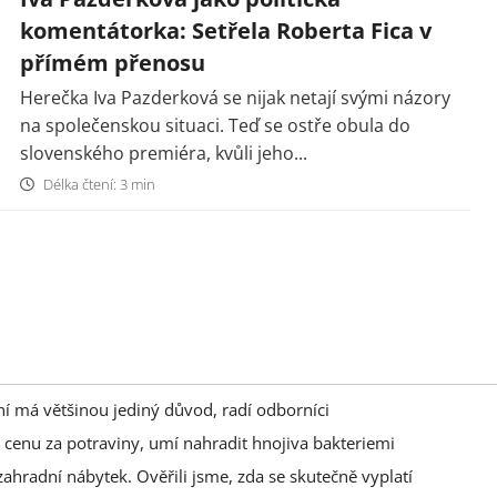
komentátorka: Setřela Roberta Fica v
přímém přenosu
Herečka Iva Pazderková se nijak netají svými názory
na společenskou situaci. Teď se ostře obula do
slovenského premiéra, kvůli jeho...
Délka čtení: 3 min
ání má většinou jediný důvod, radí odborníci
 cenu za potraviny, umí nahradit hnojiva bakteriemi
zahradní nábytek. Ověřili jsme, zda se skutečně vyplatí