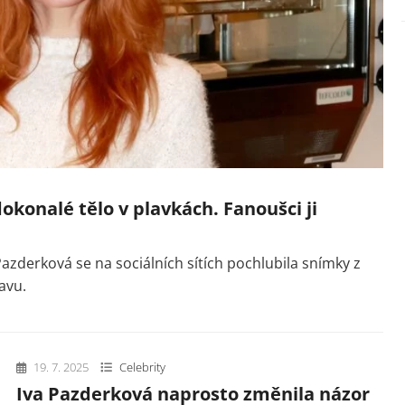
okonalé tělo v plavkách. Fanoušci ji
zderková se na sociálních sítích pochlubila snímky z
avu.
19. 7. 2025
Celebrity
Iva Pazderková naprosto změnila názor