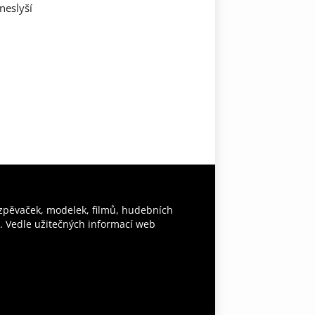
neslyší
 zpěvaček, modelek, filmů, hudebních
y. Vedle užitečných informací web