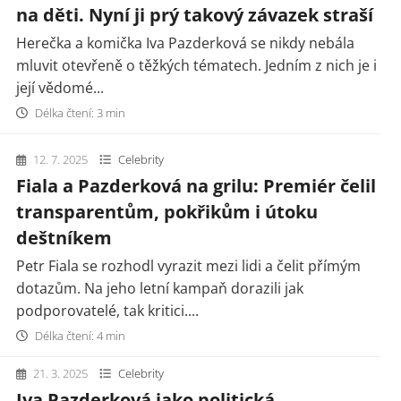
na děti. Nyní ji prý takový závazek straší
Herečka a komička Iva Pazderková se nikdy nebála
mluvit otevřeně o těžkých tématech. Jedním z nich je i
její vědomé...
Délka čtení: 3 min
12. 7. 2025
Celebrity
Fiala a Pazderková na grilu: Premiér čelil
transparentům, pokřikům i útoku
deštníkem
Petr Fiala se rozhodl vyrazit mezi lidi a čelit přímým
dotazům. Na jeho letní kampaň dorazili jak
podporovatelé, tak kritici....
Délka čtení: 4 min
21. 3. 2025
Celebrity
Iva Pazderková jako politická