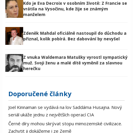
Kdo je Eva Decroix v osobním životě: Z Francie se
vrátila na Vysočinu, kde žije se známým
manželem
Zdeněk Mahdal oficiálně nastoupil do důchodu a
přiznal, kolik pobírá. Bez dabování by nevyšel
Z vnuka Waldemara Matušky vyrostl sympatický
muž. Svoji ženu a malé dítě vyměnil za slavnou
herečku
Doporučené články
Joel Kinnaman se vydává na lov Saddáma Husajna. Nový
seriál ukáže jednu z největších operací CIA
Černé díry mohou skrývat stopu mimozemské civilizace.
Zachytit ji dokážeme i ze Země