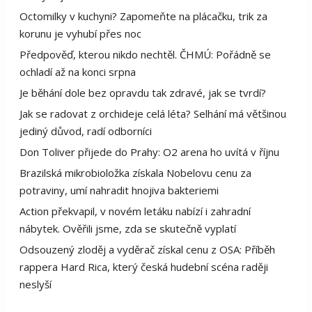
Octomilky v kuchyni? Zapomeňte na plácačku, trik za
korunu je vyhubí přes noc
Předpověď, kterou nikdo nechtěl. ČHMÚ: Pořádně se
ochladí až na konci srpna
Je běhání dole bez opravdu tak zdravé, jak se tvrdí?
Jak se radovat z orchideje celá léta? Selhání má většinou
jediný důvod, radí odborníci
Don Toliver přijede do Prahy: O2 arena ho uvítá v říjnu
Brazilská mikrobioložka získala Nobelovu cenu za
potraviny, umí nahradit hnojiva bakteriemi
Action překvapil, v novém letáku nabízí i zahradní
nábytek. Ověřili jsme, zda se skutečně vyplatí
Odsouzený zloděj a vyděrač získal cenu z OSA: Příběh
rappera Hard Rica, který česká hudební scéna raději
neslyší