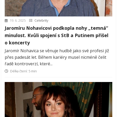
19. 6. 2025
Celebrity
Jaromíru Nohavicovi podkopla nohy „temná“
minulost. Kvůli spojení s StB a Putinem přišel
o koncerty
Jaromír Nohavica se věnuje hudbě jako své profesi již
přes padesát let. Během kariéry musel nicméně čelit
řadě kontroverzí, které...
Délka čtení: 5 min