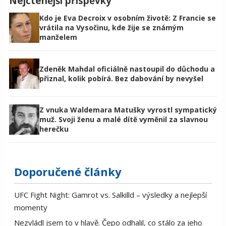
Nejčtenější příspěvky
Kdo je Eva Decroix v osobním životě: Z Francie se
vrátila na Vysočinu, kde žije se známým
manželem
Zdeněk Mahdal oficiálně nastoupil do důchodu a
přiznal, kolik pobírá. Bez dabování by nevyšel
Z vnuka Waldemara Matušky vyrostl sympatický
muž. Svoji ženu a malé dítě vyměnil za slavnou
herečku
Doporučené články
UFC Fight Night: Gamrot vs. Salkilld – výsledky a nejlepší
momenty
Nezvládl jsem to v hlavě. Čepo odhalil, co stálo za jeho