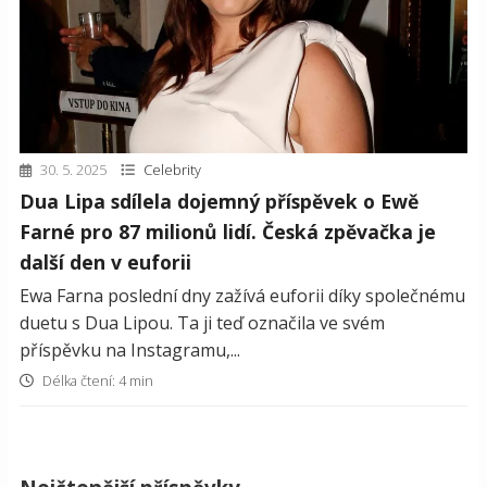
30. 5. 2025
Celebrity
Dua Lipa sdílela dojemný příspěvek o Ewě
Farné pro 87 milionů lidí. Česká zpěvačka je
další den v euforii
Ewa Farna poslední dny zažívá euforii díky společnému
duetu s Dua Lipou. Ta ji teď označila ve svém
příspěvku na Instagramu,...
Délka čtení: 4 min