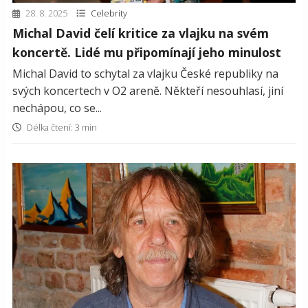
28. 8. 2025
Celebrity
Michal David čelí kritice za vlajku na svém
koncertě. Lidé mu připomínají jeho minulost
Michal David to schytal za vlajku České republiky na
svých koncertech v O2 areně. Někteří nesouhlasí, jiní
nechápou, co se...
Délka čtení: 3 min