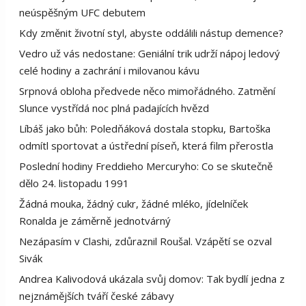
neúspěšným UFC debutem
Kdy změnit životní styl, abyste oddálili nástup demence?
Vedro už vás nedostane: Geniální trik udrží nápoj ledový
celé hodiny a zachrání i milovanou kávu
Srpnová obloha předvede něco mimořádného. Zatmění
Slunce vystřídá noc plná padajících hvězd
Líbáš jako bůh: Poledňáková dostala stopku, Bartoška
odmítl sportovat a ústřední píseň, která film přerostla
Poslední hodiny Freddieho Mercuryho: Co se skutečně
dělo 24. listopadu 1991
Žádná mouka, žádný cukr, žádné mléko, jídelníček
Ronalda je záměrně jednotvárný
Nezápasím v Clashi, zdůraznil Roušal. Vzápětí se ozval
Sivák
Andrea Kalivodová ukázala svůj domov: Tak bydlí jedna z
nejznámějších tváří české zábavy