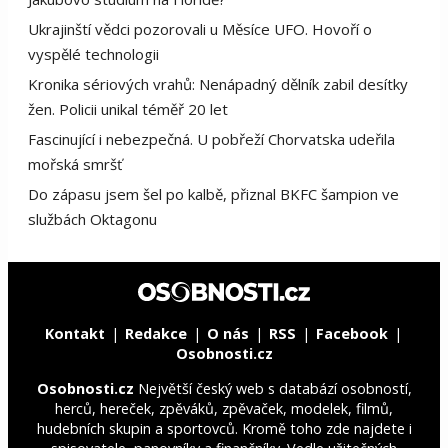
Ukrajinští vědci pozorovali u Měsíce UFO. Hovoří o
vyspělé technologii
Kronika sériových vrahů: Nenápadný dělník zabil desítky
žen. Policii unikal téměř 20 let
Fascinující i nebezpečná. U pobřeží Chorvatska udeřila
mořská smršť
Do zápasu jsem šel po kalbě, přiznal BKFC šampion ve
službách Oktagonu
Kontakt
Redakce
O nás
RSS
Facebook
Osobnosti.cz
Osobnosti.cz
Největší český web s databází osobností,
herců, hereček, zpěváků, zpěvaček, modelek, filmů,
hudebních skupin a sportovců. Kromě toho zde najdete i