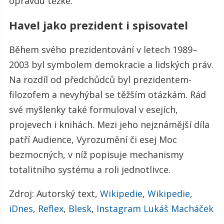
opravdu těžké.
Havel jako prezident i spisovatel
Během svého prezidentování v letech 1989–
2003 byl symbolem demokracie a lidských práv.
Na rozdíl od předchůdců byl prezidentem-
filozofem a nevyhýbal se těžším otázkám. Rád
své myšlenky také formuloval v esejích,
projevech i knihách. Mezi jeho nejznámější díla
patří Audience, Vyrozumění či esej Moc
bezmocných, v níž popisuje mechanismy
totalitního systému a roli jednotlivce.
Zdroj: Autorský text,
Wikipedie
,
Wikipedie
,
iDnes
,
Reflex
,
Blesk
,
Instagram Lukáš Macháček