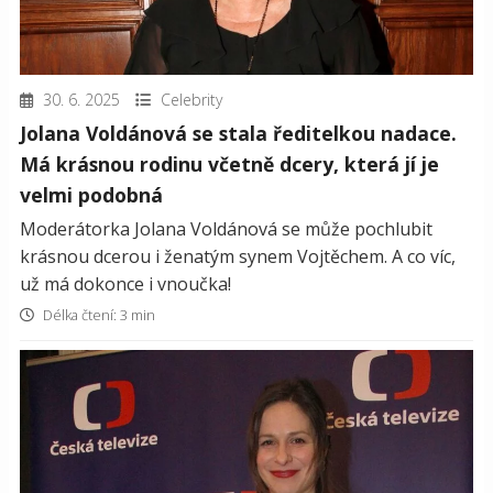
30. 6. 2025
Celebrity
Jolana Voldánová se stala ředitelkou nadace.
Má krásnou rodinu včetně dcery, která jí je
velmi podobná
Moderátorka Jolana Voldánová se může pochlubit
krásnou dcerou i ženatým synem Vojtěchem. A co víc,
už má dokonce i vnoučka!
Délka čtení: 3 min