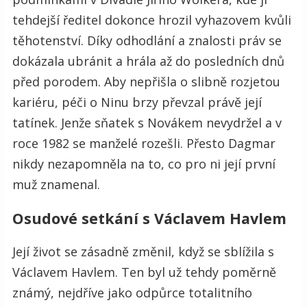
tehdejší ředitel dokonce hrozil vyhazovem kvůli
těhotenství. Díky odhodlání a znalosti práv se
dokázala ubránit a hrála až do posledních dnů
před porodem. Aby nepřišla o slibně rozjetou
kariéru, péči o Ninu brzy převzal právě její
tatínek. Jenže sňatek s Novákem nevydržel a v
roce 1982 se manželé rozešli. Přesto Dagmar
nikdy nezapomněla na to, co pro ni její první
muž znamenal.
Osudové setkání s Václavem Havlem
Její život se zásadně změnil, když se sblížila s
Václavem Havlem. Ten byl už tehdy poměrně
známý, nejdříve jako odpůrce totalitního