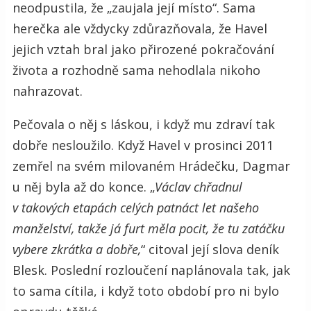
neodpustila, že „zaujala její místo“. Sama
herečka ale vždycky zdůrazňovala, že Havel
jejich vztah bral jako přirozené pokračování
života a rozhodně sama nehodlala nikoho
nahrazovat.
Pečovala o něj s láskou, i když mu zdraví tak
dobře nesloužilo. Když Havel v prosinci 2011
zemřel na svém milovaném Hrádečku, Dagmar
u něj byla až do konce. „
Václav chřadnul
v takových etapách celých patnáct let našeho
manželství, takže já furt měla pocit, že tu zatáčku
vybere zkrátka a dobře,
“ citoval její slova deník
Blesk. Poslední rozloučení naplánovala tak, jak
to sama cítila, i když toto období pro ni bylo