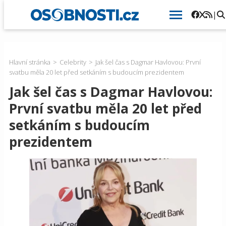
|
Hlavní stránka
Celebrity
Jak šel čas s Dagmar Havlovou: První
svatbu měla 20 let před setkáním s budoucím prezidentem
Jak šel čas s Dagmar Havlovou:
První svatbu měla 20 let před
setkáním s budoucím
prezidentem