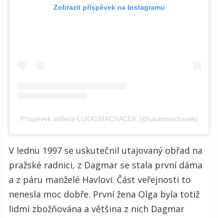
Zobrazit příspěvek na Instagramu
Příspěvek sdílený LUKASMACHACEK (@lukasmachacek)
V lednu 1997 se uskutečnil utajovaný obřad na
pražské radnici, z Dagmar se stala první dáma
a z páru manželé Havlovi. Část veřejnosti to
nenesla moc dobře. První žena Olga byla totiž
lidmi zbožňována a většina z nich Dagmar