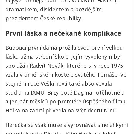
nejvýznamnější patří to s Václavem Havlem,
dramatikem, disidentem a pozdějším
prezidentem České republiky.
První láska a nečekané komplikace
Budoucí první dáma prožila svou první velkou
lásku už na střední škole. Jejím vyvoleným byl
spolužák Radvít Novák, kterého si v roce 1975
vzala v brněnském kostele svatého Tomáše. Ve
stejném roce Veškrnová také absolvovala
studia na JAMU. Brzy poté Dagmar otěhotněla
a jen pár měsíců po premiéře úspěšného filmu
Holka na zabití přivedla na svět dceru Ninu.
Herečka se však musela vyrovnávat s nelehkými
podmínkami v Divadle Jiřího Wolkera, kde jí