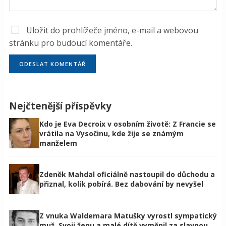
Uložit do prohlížeče jméno, e-mail a webovou
stránku pro budoucí komentáře.
Nejčtenější příspěvky
Kdo je Eva Decroix v osobním životě: Z Francie se
vrátila na Vysočinu, kde žije se známým
manželem
Zdeněk Mahdal oficiálně nastoupil do důchodu a
přiznal, kolik pobírá. Bez dabování by nevyšel
Z vnuka Waldemara Matušky vyrostl sympatický
muž. Svoji ženu a malé dítě vyměnil za slavnou