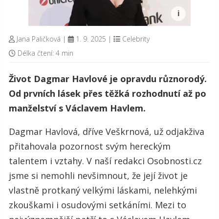
Jana Paličková
|
1. 9. 2025
|
Celebrity
Délka čtení: 4 min
Život Dagmar Havlové je opravdu různorodý.
Od prvních lásek přes těžká rozhodnutí až po
manželství s Václavem Havlem.
Dagmar Havlová, dříve Veškrnová, už odjakživa
přitahovala pozornost svým hereckým
talentem i vztahy. V naší redakci Osobnosti.cz
jsme si nemohli nevšimnout, že její život je
vlastně protkaný velkými láskami, nelehkými
zkouškami i osudovými setkáními. Mezi to