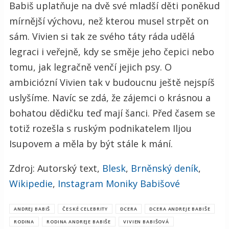
Babiš uplatňuje na dvě své mladší děti poněkud
mírnější výchovu, než kterou musel strpět on
sám. Vivien si tak ze svého táty ráda udělá
legraci i veřejně, kdy se směje jeho čepici nebo
tomu, jak legračně venčí jejich psy. O
ambiciózní Vivien tak v budoucnu ještě nejspíš
uslyšíme. Navíc se zdá, že zájemci o krásnou a
bohatou dědičku teď mají šanci. Před časem se
totiž rozešla s ruským podnikatelem Iljou
Isupovem a měla by být stále k mání.
Zdroj: Autorský text,
Blesk
,
Brněnský deník
,
Wikipedie
,
Instagram Moniky Babišové
ANDREJ BABIŠ
ČESKÉ CELEBRITY
DCERA
DCERA ANDREJE BABIŠE
RODINA
RODINA ANDREJE BABIŠE
VIVIEN BABIŠOVÁ