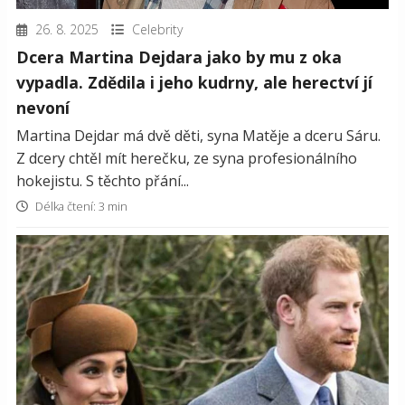
26. 8. 2025
Celebrity
Dcera Martina Dejdara jako by mu z oka
vypadla. Zdědila i jeho kudrny, ale herectví jí
nevoní
Martina Dejdar má dvě děti, syna Matěje a dceru Sáru.
Z dcery chtěl mít herečku, ze syna profesionálního
hokejistu. S těchto přání...
Délka čtení: 3 min