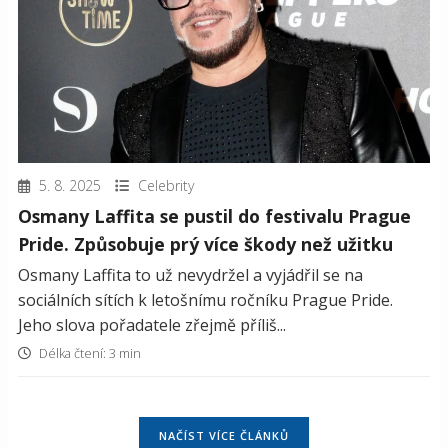
5. 8. 2025
Celebrity
Osmany Laffita se pustil do festivalu Prague
Pride. Způsobuje prý více škody než užitku
Osmany Laffita to už nevydržel a vyjádřil se na
sociálních sítích k letošnímu ročníku Prague Pride.
Jeho slova pořadatele zřejmě příliš...
Délka čtení: 3 min
NAČÍST VÍCE ČLÁNKŮ