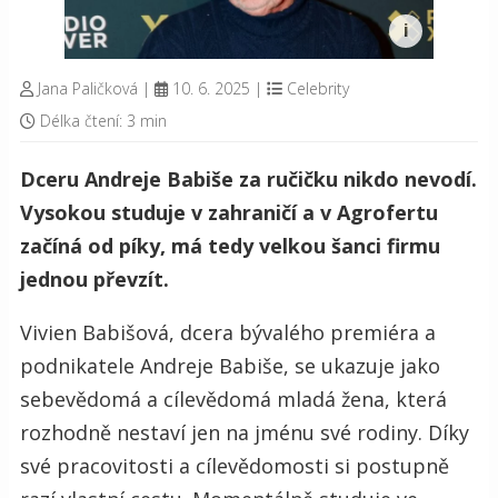
Jana Paličková
|
10. 6. 2025
|
Celebrity
Délka čtení: 3 min
Dceru Andreje Babiše za ručičku nikdo nevodí.
Vysokou studuje v zahraničí a v Agrofertu
začíná od píky, má tedy velkou šanci firmu
jednou převzít.
Vivien Babišová, dcera bývalého premiéra a
podnikatele Andreje Babiše, se ukazuje jako
sebevědomá a cílevědomá mladá žena, která
rozhodně nestaví jen na jménu své rodiny. Díky
své pracovitosti a cílevědomosti si postupně