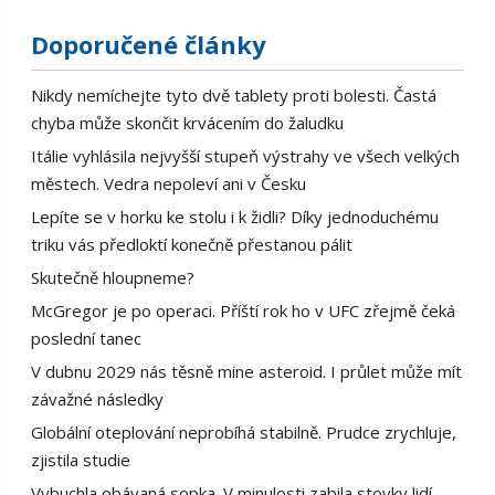
Doporučené články
Nikdy nemíchejte tyto dvě tablety proti bolesti. Častá
chyba může skončit krvácením do žaludku
Itálie vyhlásila nejvyšší stupeň výstrahy ve všech velkých
městech. Vedra nepoleví ani v Česku
Lepíte se v horku ke stolu i k židli? Díky jednoduchému
triku vás předloktí konečně přestanou pálit
Skutečně hloupneme?
McGregor je po operaci. Příští rok ho v UFC zřejmě čeká
poslední tanec
V dubnu 2029 nás těsně mine asteroid. I průlet může mít
závažné následky
Globální oteplování neprobíhá stabilně. Prudce zrychluje,
zjistila studie
Vybuchla obávaná sopka. V minulosti zabila stovky lidí