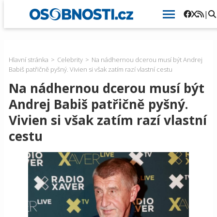
|
Hlavní stránka
Celebrity
Na nádhernou dcerou musí být Andrej
Babiš patřičně pyšný. Vivien si však zatím razí vlastní cestu
Na nádhernou dcerou musí být
Andrej Babiš patřičně pyšný.
Vivien si však zatím razí vlastní
cestu