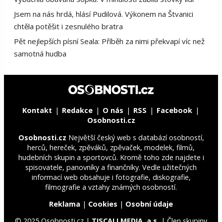
Jsem na nás hrdá, hlásí Pudilová. Výkonem na Štvanici
chtěla potěšit i zesnulého bratra
Pět nejlepších písní Seala: Příběh za nimi překvapí víc než
samotná hudba
Kontakt
Redakce
O nás
RSS
Facebook
Osobnosti.cz
Osobnosti.cz
Největší český web s databází osobností,
herců, hereček, zpěváků, zpěvaček, modelek, filmů,
hudebních skupin a sportovců. Kromě toho zde najdete i
spisovatele, panovníky a finančníky. Vedle užitečných
informací web obsahuje i fotografie, diskografie,
filmografie a vztahy známých osobností.
Reklama
|
Cookies
|
Osobní údaje
© 2025 Osobnosti.cz |
TISCALI MEDIA, a.s.
| Člen skupiny