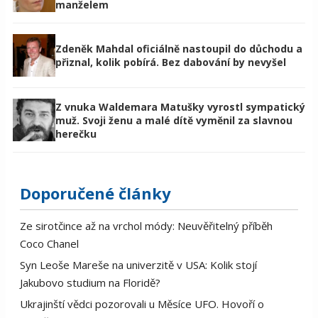
manželem
Zdeněk Mahdal oficiálně nastoupil do důchodu a
přiznal, kolik pobírá. Bez dabování by nevyšel
Z vnuka Waldemara Matušky vyrostl sympatický
muž. Svoji ženu a malé dítě vyměnil za slavnou
herečku
Doporučené články
Ze sirotčince až na vrchol módy: Neuvěřitelný příběh
Coco Chanel
Syn Leoše Mareše na univerzitě v USA: Kolik stojí
Jakubovo studium na Floridě?
Ukrajinští vědci pozorovali u Měsíce UFO. Hovoří o