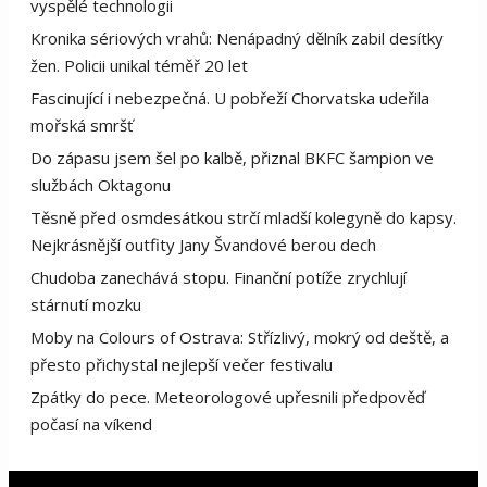
vyspělé technologii
Kronika sériových vrahů: Nenápadný dělník zabil desítky
žen. Policii unikal téměř 20 let
Fascinující i nebezpečná. U pobřeží Chorvatska udeřila
mořská smršť
Do zápasu jsem šel po kalbě, přiznal BKFC šampion ve
službách Oktagonu
Těsně před osmdesátkou strčí mladší kolegyně do kapsy.
Nejkrásnější outfity Jany Švandové berou dech
Chudoba zanechává stopu. Finanční potíže zrychlují
stárnutí mozku
Moby na Colours of Ostrava: Střízlivý, mokrý od deště, a
přesto přichystal nejlepší večer festivalu
Zpátky do pece. Meteorologové upřesnili předpověď
počasí na víkend