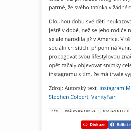
patrné, že svého tatínka v žádné
Dlouhou dobu své děti neukazoval
ještě v době, než se jeho rodiče r
se ale narodila již v Americe. V
sociálních sítích, připomíná Vani
propagovat svou lifestylovou zna
opět začaly objevovat snímky celé
instagramu s tím, že má trvale v
Zdroj: Autorský text,
Instagram M
Stephen Colbert
,
VanityFair
DĚTI
KRÁLOVSKÁ RODINA
MEGHAN MARKLE
Diskuze
Sdílet 