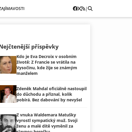
|
ZAJÍMAVOSTI
Nejčtenější příspěvky
Kdo je Eva Decroix v osobním
životě: Z Francie se vrátila na
Vysočinu, kde žije se známým
manželem
Zdeněk Mahdal oficiálně nastoupil
do důchodu a přiznal, kolik
pobírá. Bez dabování by nevyšel
Z vnuka Waldemara Matušky
vyrostl sympatický muž. Svoji
ženu a malé dítě vyměnil za
slavnou herečku