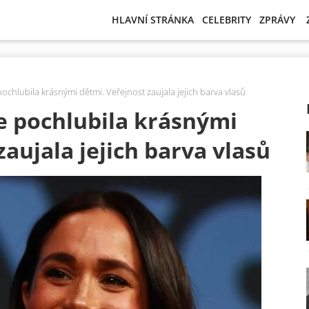
HLAVNÍ STRÁNKA
CELEBRITY
ZPRÁVY
chlubila krásnými dětmi. Veřejnost zaujala jejich barva vlasů
 pochlubila krásnými
zaujala jejich barva vlasů