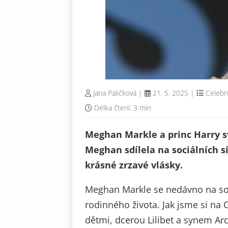
Jana Paličková
|
21. 5. 2025
|
Celebri
Délka čtení: 3 min
Meghan Markle a princ Harry své
Meghan sdílela na sociálních sí
krásné zrzavé vlásky.
Meghan Markle se nedávno na sociá
rodinného života. Jak jsme si na O
dětmi, dcerou Lilibet a synem Arc