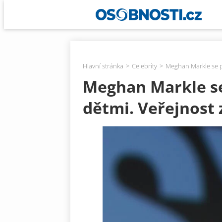
Hlavní stránka
Celebrity
Meghan Markle se po
Meghan Markle se
dětmi. Veřejnost 