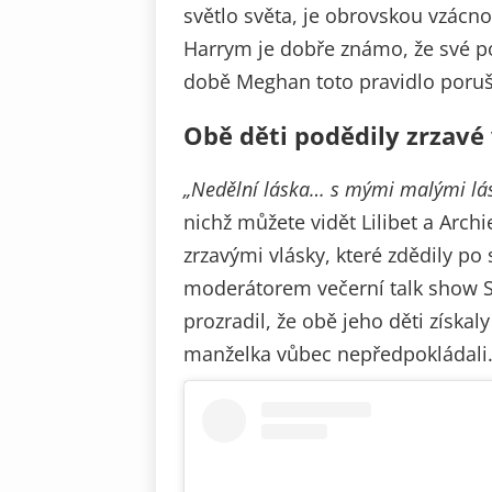
světlo světa, je obrovskou vzácno
Harrym je dobře známo, že své p
době Meghan toto pravidlo porušu
Obě děti podědily zrzavé
„Nedělní láska… s mými malými lá
nichž můžete vidět Lilibet a Archie
zrzavými vlásky, které zdědily po
moderátorem večerní talk show 
prozradil, že obě jeho děti získal
manželka vůbec nepředpokládali