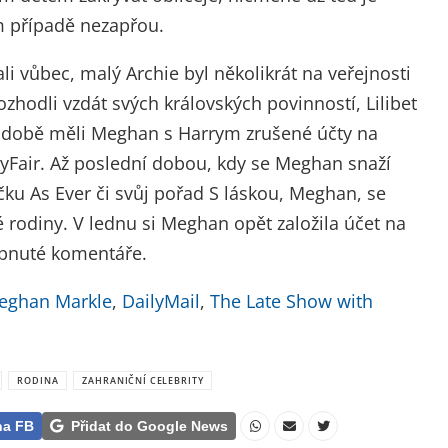
m případě nezapřou.
i vůbec, malý Archie byl několikrát na veřejnosti
ozhodli vzdát svých královských povinností, Lilibet
 té době měli Meghan s Harrym zrušené účty na
tyFair. Až poslední dobou, kdy se Meghan snaží
čku As Ever či svůj pořad S láskou, Meghan, se
 rodiny. V lednu si Meghan opět založila účet na
ypnuté komentáře.
eghan Markle
,
DailyMail
,
The Late Show with
RODINA
ZAHRANIČNÍ CELEBRITY
na FB
Přidat do Google News