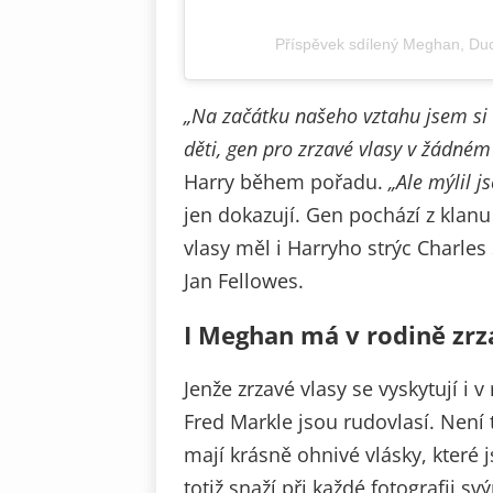
Příspěvek sdílený Meghan, D
„Na začátku našeho vztahu jsem si
děti, gen pro zrzavé vlasy v žádném
Harry během pořadu.
„Ale mýlil j
jen dokazují. Gen pochází z klanu
vlasy měl i Harryho strýc Charle
Jan Fellowes.
I Meghan má v rodině zrz
Jenže zrzavé vlasy se vyskytují i v
Fred Markle jsou rudovlasí. Není 
mají krásně ohnivé vlásky, které
totiž snaží při každé fotografii s