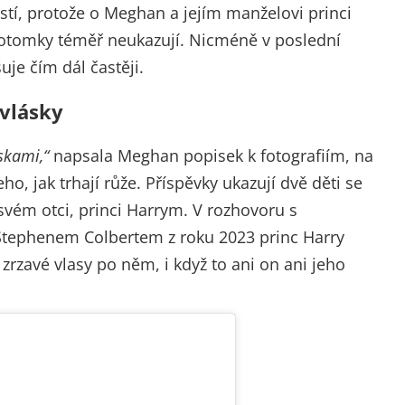
stí, protože o Meghan a jejím manželovi princi
otomky téměř neukazují. Nicméně v poslední
je čím dál častěji.
 vlásky
skami,“
napsala Meghan popisek k fotografiím, na
ho, jak trhají růže. Příspěvky ukazují dvě děti se
 svém otci, princi Harrym. V rozhovoru s
Stephenem Colbertem z roku 2023 princ Harry
y zrzavé vlasy po něm, i když to ani on ani jeho
.