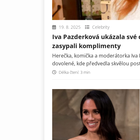
19. 8. 2025
Celebrity
Iva Pazderková ukázala své d
zasypali komplimenty
Herečka, komička a moderátorka Iva P
dovolené, kde předvedla skvělou pos
Délka čtení: 3 min