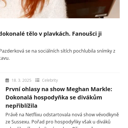
okonalé tělo v plavkách. Fanoušci ji
azderková se na sociálních sítích pochlubila snímky z
tavu.
18. 3. 2025
Celebrity
První ohlasy na show Meghan Markle:
Dokonalá hospodyňka se divákům
nepřiblížila
Právě na Netflixu odstartovala nová show vévodkyně
ze Sussexu. Pořad pro hospodyňky však u diváků