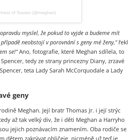
uchess of Sussex (@meghan)
 opravdu myslel, že pokud to vyjde a budeme mít
 případě neobstojí v porovnání s geny mé ženy,“
řekl
sem se!“
Ano, fotografie, které Meghan sdílela, to
 Spencer, tedy ze strany princezny Diany, zrzavé
s Spencer, teta Lady Sarah McCorquodale a Lady
avé geny
 rodině Meghan. Její bratr Thomas Jr. i její strýc
tedy až tak velký div, že i děti Meghan a Harryho
 jsou jejich poznávacím znamením. Oba rodiče se
vým dětem zakrývat obličeje, nicméně už teď je