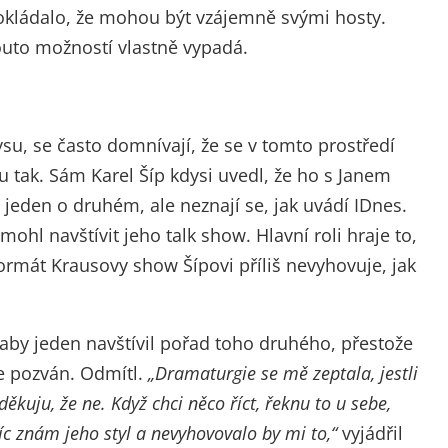
okládalo, že mohou být vzájemně svými hosty.
 touto možností vlastně vypadá.
ysu, se často domnívají, že se v tomto prostředí
 tak. Sám Karel Šíp kdysi uvedl, že ho s Janem
jeden o druhém, ale neznají se, jak uvádí IDnes.
hl navštívit jeho talk show. Hlavní roli hraje to,
ormát Krausovy show Šípovi příliš nevyhovuje, jak
 aby jeden navštívil pořad toho druhého, přestože
e pozván. Odmítl.
„Dramaturgie se mě zeptala, jestli
děkuju, že ne. Když chci něco říct, řeknu to u sebe,
 znám jeho styl a nevyhovovalo by mi to,“
vyjádřil