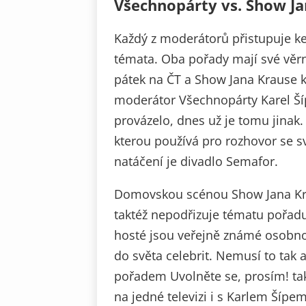
Všechnopárty vs. Show J
Každý z moderátorů přistupuje ke
témata. Oba pořady mají své věr
pátek na ČT a Show Jana Krause k
moderátor Všechnopárty Karel Šíp
provázelo, dnes už je tomu jinak
kterou používá pro rozhovor se sv
natáčení je divadlo Semafor.
Domovskou scénou Show Jana Krau
taktéž nepodřizuje tématu pořadu.
hosté jsou veřejně známé osobno
do světa celebrit. Nemusí to tak 
pořadem Uvolněte se, prosím! tak
na jedné televizi i s Karlem Šípe