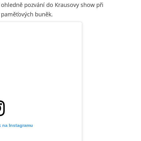
ů ohledně pozvání do Krausovy show při
l paměťových buněk.
k na Instagramu