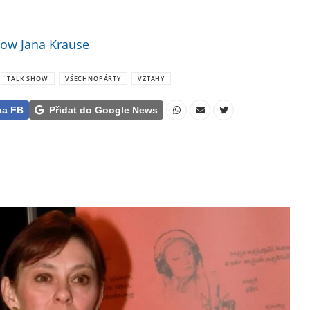
ow Jana Krause
TALK SHOW
VŠECHNOPÁRTY
VZTAHY
na FB
Přidat do Google News