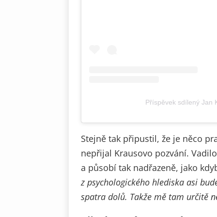
Příspěvek sdílený Jan
Stejně tak připustil, že je něco p
nepřijal Krausovo pozvání. Vadilo
a působí tak nadřazeně, jako kd
z psychologického hlediska asi bu
spatra dolů. Takže mě tam určitě ne