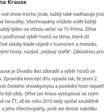
ana Krause
 své show trochu jinak, každý také nadhazuje jiná
né fanoušky. Všechnopárty můžete vidět každý
aždý týden ve středu večer na TV Prima. Dříve
 podřizoval výběr hostů na téma, které díl
. Své otázky klade vtipně s humorem a metodu,
ými hosty, nazývá „zvídavý stařík“. Základnou pro
se je Divadlo Bez zábradlí a výběr hostů se
 Zpravidla koncept dílu vypadá tak, že první 2
sti českého showbyznysu a poslední host nepatří
ale být vždy. Dříve Jan Kraus vystupoval se svým
é na ČT, až do roku 2010 tedy vysílal souběžně
m a jeho Všechnopárty, poté ale dostal nabídku