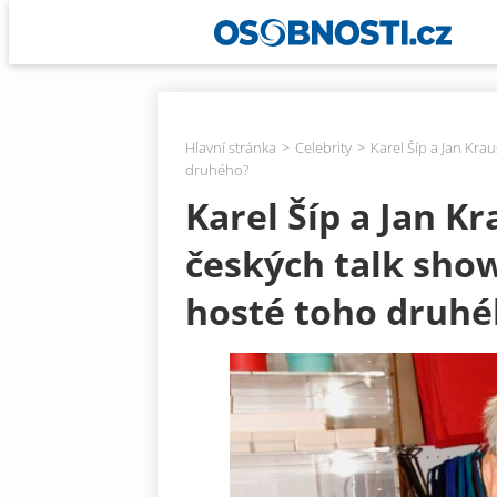
Hlavní stránka
Celebrity
Karel Šíp a Jan Kra
druhého?
Karel Šíp a Jan K
českých talk show
hosté toho druhé