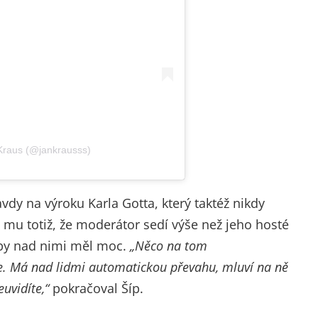
 Kraus (@jankrausss)
ravdy na výroku Karla Gotta, který taktéž nikdy
 mu totiž, že moderátor sedí výše než jeho hosté
yby nad nimi měl moc.
„Něco na tom
de. Má nad lidmi automatickou převahu, mluví na ně
uvidíte,“
pokračoval Šíp.