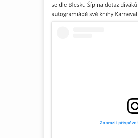
se dle Blesku Šíp na dotaz divák
autogramiádě své knihy Karneva
Zobrazit příspěve