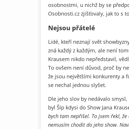
osobnostmi, u nichž by se předp
Osobnosti.cz zjišťovaly, jak to s
Nejsou přátelé
Lidé, kteří neznají svět showbyzn
zná každý z každým, ale není tomu
Krausem nikdo nepředstavil, vědí 
To ovšem není důvod, proč by nemo
že jsou největšími konkurenty a f
se nechal jednou slyšet.
Dle jeho slov by nedávalo smysl,
byl Šíp kdysi do Show Jana Kraus
bych tam nepřišel. To jsem řekl, že 
nemusím chodit do jeho show. Navíc