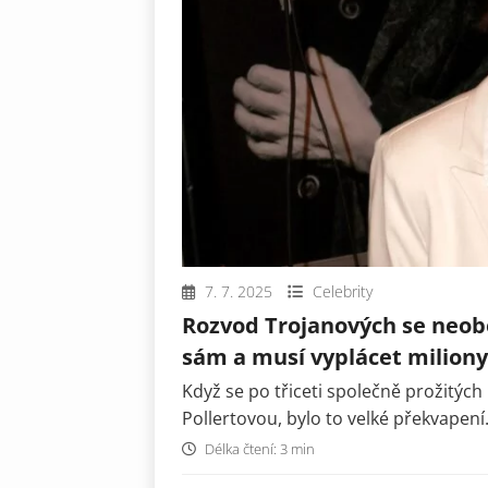
7. 7. 2025
Celebrity
Rozvod Trojanových se neobeš
sám a musí vyplácet miliony
Když se po třiceti společně prožitých
Pollertovou, bylo to velké překvapení. 
Délka čtení: 3 min