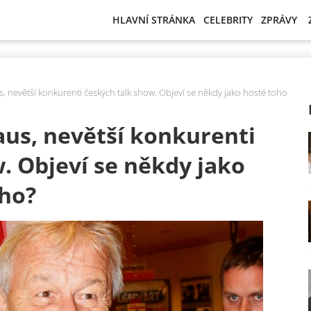
HLAVNÍ STRÁNKA
CELEBRITY
ZPRÁVY
us, nevětší konkurenti českých talk show. Objeví se někdy jako hosté toho
raus, nevětší konkurenti
. Objeví se někdy jako
ho?