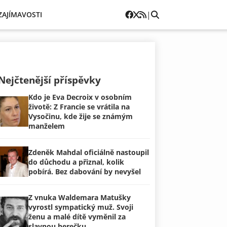
|
ZAJÍMAVOSTI
Nejčtenější příspěvky
Kdo je Eva Decroix v osobním
životě: Z Francie se vrátila na
Vysočinu, kde žije se známým
manželem
Zdeněk Mahdal oficiálně nastoupil
do důchodu a přiznal, kolik
pobírá. Bez dabování by nevyšel
Z vnuka Waldemara Matušky
vyrostl sympatický muž. Svoji
ženu a malé dítě vyměnil za
slavnou herečku