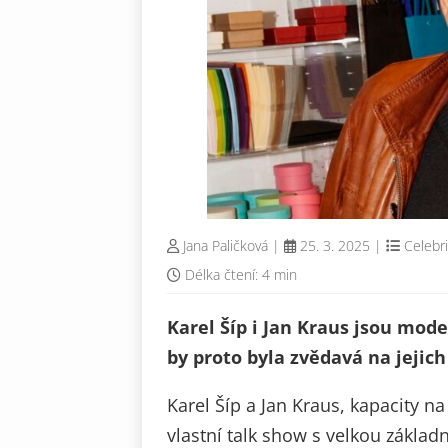
Jana Paličková
|
25. 3. 2025
|
Celebri
Délka čtení: 4 min
Karel Šíp i Jan Kraus jsou mode
by proto byla zvědavá na jejic
Karel Šíp a Jan Kraus, kapacity na
vlastní talk show s velkou zákla