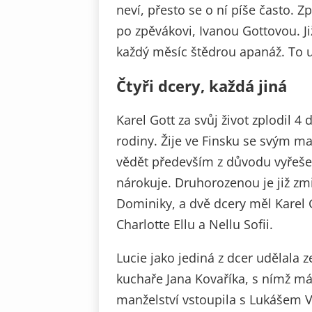
neví, přesto se o ní píše často. 
po zpěvákovi, Ivanou Gottovou. Ji
každý měsíc štědrou apanáž. To u
Čtyři dcery, každá jiná
Karel Gott za svůj život zplodil 4 
rodiny. Žije ve Finsku se svým m
vědět především z důvodu vyřešení
nárokuje. Druhorozenou je již z
Dominiky, a dvě dcery měl Karel
Charlotte Ellu a Nellu Sofii.
Lucie jako jediná z dcer udělala 
kuchaře Jana Kovaříka, s nímž má
manželství vstoupila s Lukášem Va