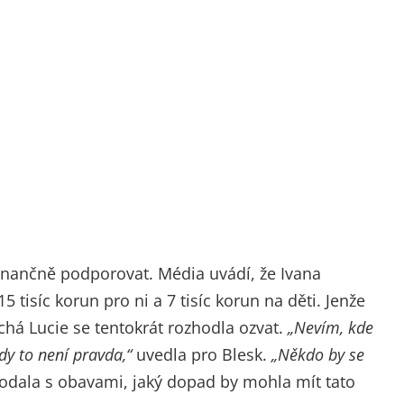
 finančně podporovat. Média uvádí, že Ivana
5 tisíc korun pro ni a 7 tisíc korun na děti. Jenže
tichá Lucie se tentokrát rozhodla ozvat.
„Nevím, kde
dy to není pravda,“
uvedla pro Blesk.
„Někdo by se
dala s obavami, jaký dopad by mohla mít tato