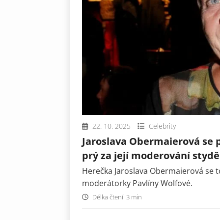
22. 10. 2025
Celebrity
Jaroslava Obermaierová se pu
prý za její moderování stydě
Herečka Jaroslava Obermaierová se t
moderátorky Pavlíny Wolfové.
Délka čtení: 3 min