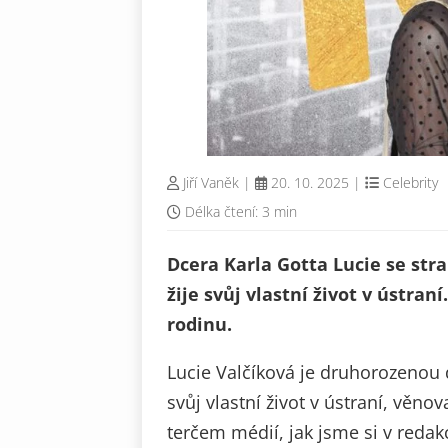
Jiří Vaněk
|
20. 10. 2025
|
Celebrity
Délka čtení: 3 min
Dcera Karla Gotta Lucie se st
žije svůj vlastní život v ústran
rodinu.
Lucie Valčíková je druhorozenou d
svůj vlastní život v ústraní, věnov
terčem médií, jak jsme si v redakc