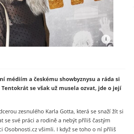
raní médiím a českému showbyznysu a ráda si
í. Tentokrát se však už musela ozvat, jde o její
cerou zesnulého Karla Gotta, která se snaží žít si
at se své práci a rodině a nebýt příliš častým
i Osobnosti.cz všimli. I když se toho o ní příliš