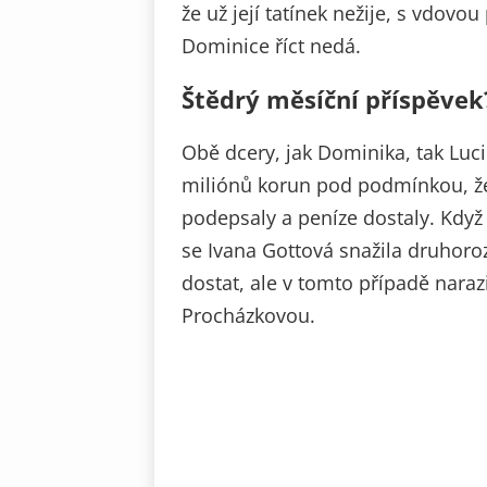
že už její tatínek nežije, s vdovo
Dominice říct nedá.
Štědrý měsíční příspěvek
Obě dcery, jak Dominika, tak Lucie
miliónů korun pod podmínkou, že 
podepsaly a peníze dostaly. Když 
se Ivana Gottová snažila druhor
dostat, ale v tomto případě nara
Procházkovou.