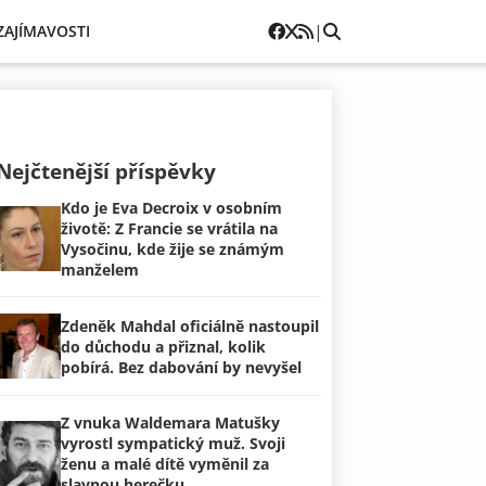
|
ZAJÍMAVOSTI
Nejčtenější příspěvky
Kdo je Eva Decroix v osobním
životě: Z Francie se vrátila na
Vysočinu, kde žije se známým
manželem
Zdeněk Mahdal oficiálně nastoupil
do důchodu a přiznal, kolik
pobírá. Bez dabování by nevyšel
Z vnuka Waldemara Matušky
vyrostl sympatický muž. Svoji
ženu a malé dítě vyměnil za
slavnou herečku