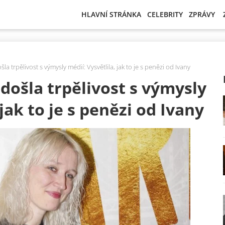
HLAVNÍ STRÁNKA
CELEBRITY
ZPRÁVY
la trpělivost s výmysly médií: Vysvětlila, jak to je s penězi od Ivany
 došla trpělivost s výmysly
 jak to je s penězi od Ivany