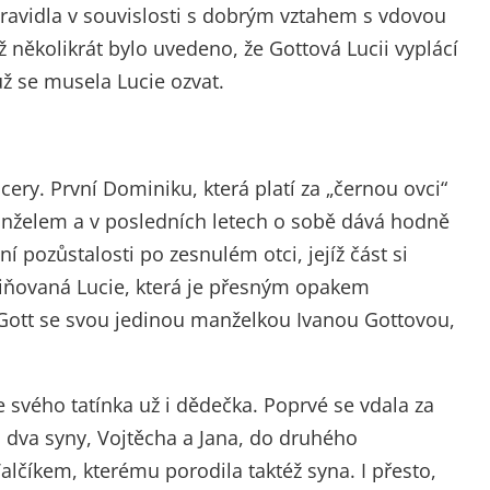
Zpravidla v souvislosti s dobrým vztahem s vdovou
ž několikrát bylo uvedeno, že Gottová Lucii vyplácí
ž se musela Lucie ozvat.
dcery. První Dominiku, která platí za „černou ovci“
anželem a v posledních letech o sobě dává hodně
 pozůstalosti po zesnulém otci, jejíž část si
miňovaná Lucie, která je přesným opakem
 Gott se svou jedinou manželkou Ivanou Gottovou,
ze svého tatínka už i dědečka. Poprvé se vdala za
 dva syny, Vojtěcha a Jana, do druhého
lčíkem, kterému porodila taktéž syna. I přesto,