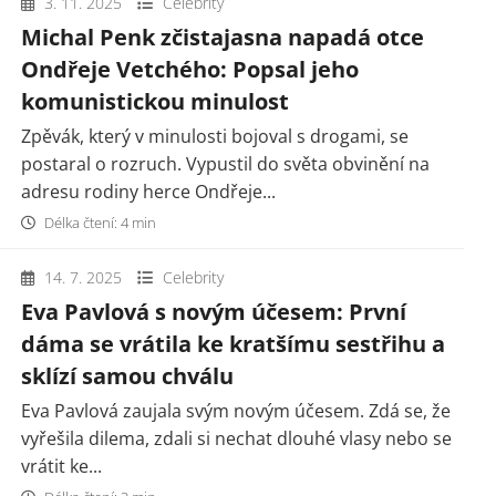
3. 11. 2025
Celebrity
Michal Penk zčistajasna napadá otce
Ondřeje Vetchého: Popsal jeho
komunistickou minulost
Zpěvák, který v minulosti bojoval s drogami, se
postaral o rozruch. Vypustil do světa obvinění na
adresu rodiny herce Ondřeje...
Délka čtení: 4 min
14. 7. 2025
Celebrity
Eva Pavlová s novým účesem: První
dáma se vrátila ke kratšímu sestřihu a
sklízí samou chválu
Eva Pavlová zaujala svým novým účesem. Zdá se, že
vyřešila dilema, zdali si nechat dlouhé vlasy nebo se
vrátit ke...