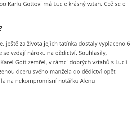
u po Karlu Gottovi má Lucie krásný vztah. Což se o
?
, ještě za života jejich tatínka dostaly vyplaceno 6
se vzdají nároku na dědictví. Souhlasily,
Karel Gott zemřel, v rámci dobrých vztahů s Lucií
ozenou dceru svého manžela do dědictví opět
zila na nekompromisní notářku Alenu