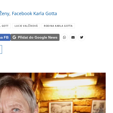
Ženy
,
Facebook Karla Gotta
L GOTT
LUCIE VALČÍKOVÁ
RODINA KARLA GOTTA
na FB
Přidat do Google News