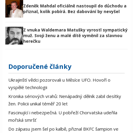
Zdeněk Mahdal oficiálně nastoupil do důchodu a
přiznal, kolik pobírá. Bez dabování by nevyšel
Z vnuka Waldemara Matušky vyrostl sympatický
muž. Svoji ženu a malé dítě vyměnil za slavnou
herečku
Doporučené články
Ukrajinští vědci pozorovali u Měsíce UFO. Hovoří o
vyspělé technologii
Kronika sériových vrahů: Nenápadný dělník zabil desítky
žen. Policii unikal téměř 20 let
Fascinující i nebezpečná. U pobřeží Chorvatska udeřila
mořská smršť
Do zápasu jsem šel po kalbě, přiznal BKFC šampion ve