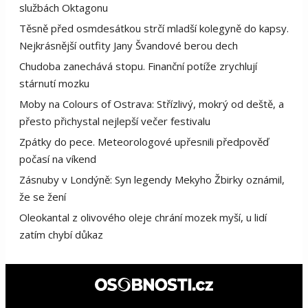
službách Oktagonu
Těsně před osmdesátkou strčí mladší kolegyně do kapsy.
Nejkrásnější outfity Jany Švandové berou dech
Chudoba zanechává stopu. Finanční potíže zrychlují
stárnutí mozku
Moby na Colours of Ostrava: Střízlivý, mokrý od deště, a
přesto přichystal nejlepší večer festivalu
Zpátky do pece. Meteorologové upřesnili předpověď
počasí na víkend
Zásnuby v Londýně: Syn legendy Mekyho Žbirky oznámil,
že se žení
Oleokantal z olivového oleje chrání mozek myší, u lidí
zatím chybí důkaz