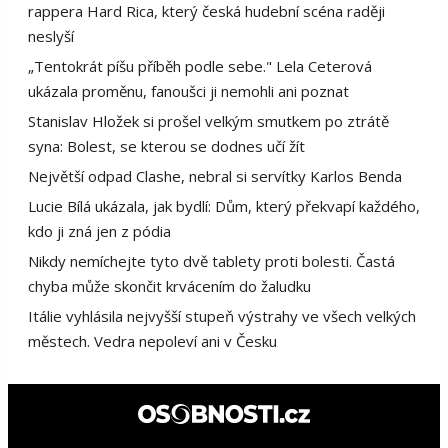
rappera Hard Rica, který česká hudební scéna raději
neslyší
„Tentokrát píšu příběh podle sebe." Lela Ceterová
ukázala proměnu, fanoušci ji nemohli ani poznat
Stanislav Hložek si prošel velkým smutkem po ztrátě
syna: Bolest, se kterou se dodnes učí žít
Největší odpad Clashe, nebral si servítky Karlos Benda
Lucie Bílá ukázala, jak bydlí: Dům, který překvapí každého,
kdo ji zná jen z pódia
Nikdy nemíchejte tyto dvě tablety proti bolesti. Častá
chyba může skončit krvácením do žaludku
Itálie vyhlásila nejvyšší stupeň výstrahy ve všech velkých
městech. Vedra nepoleví ani v Česku