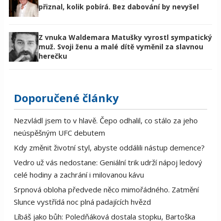
přiznal, kolik pobírá. Bez dabování by nevyšel
Z vnuka Waldemara Matušky vyrostl sympatický
muž. Svoji ženu a malé dítě vyměnil za slavnou
herečku
Doporučené články
Nezvládl jsem to v hlavě. Čepo odhalil, co stálo za jeho
neúspěšným UFC debutem
Kdy změnit životní styl, abyste oddálili nástup demence?
Vedro už vás nedostane: Geniální trik udrží nápoj ledový
celé hodiny a zachrání i milovanou kávu
Srpnová obloha předvede něco mimořádného. Zatmění
Slunce vystřídá noc plná padajících hvězd
Líbáš jako bůh: Poledňáková dostala stopku, Bartoška