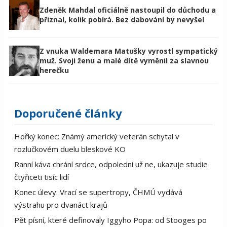
Zdeněk Mahdal oficiálně nastoupil do důchodu a
přiznal, kolik pobírá. Bez dabování by nevyšel
Z vnuka Waldemara Matušky vyrostl sympatický
muž. Svoji ženu a malé dítě vyměnil za slavnou
herečku
Doporučené články
Hořký konec: Známý americký veterán schytal v
rozlučkovém duelu bleskové KO
Ranní káva chrání srdce, odpolední už ne, ukazuje studie
čtyřiceti tisíc lidí
Konec úlevy: Vrací se supertropy, ČHMÚ vydává
výstrahu pro dvanáct krajů
Pět písní, které definovaly Iggyho Popa: od Stooges po