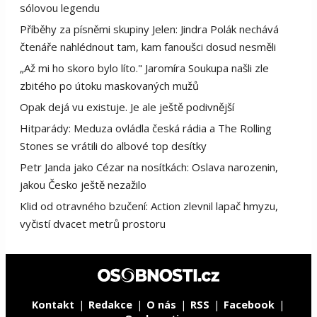
sólovou legendu
Příběhy za písněmi skupiny Jelen: Jindra Polák nechává
čtenáře nahlédnout tam, kam fanoušci dosud nesměli
„Až mi ho skoro bylo líto." Jaromíra Soukupa našli zle
zbitého po útoku maskovaných mužů
Opak dejá vu existuje. Je ale ještě podivnější
Hitparády: Meduza ovládla česká rádia a The Rolling
Stones se vrátili do albové top desítky
Petr Janda jako Cézar na nosítkách: Oslava narozenin,
jakou Česko ještě nezažilo
Klid od otravného bzučení: Action zlevnil lapač hmyzu,
vyčistí dvacet metrů prostoru
Kontakt
Redakce
O nás
RSS
Facebook