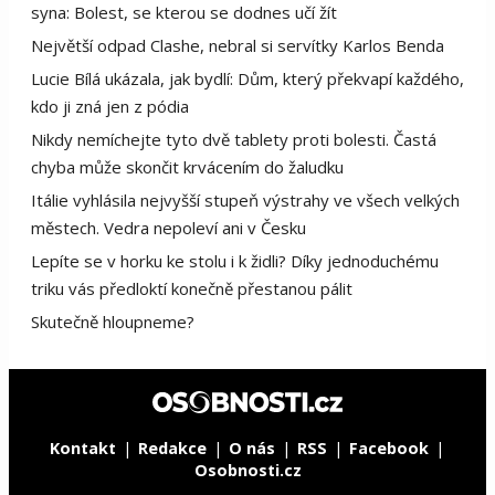
syna: Bolest, se kterou se dodnes učí žít
Největší odpad Clashe, nebral si servítky Karlos Benda
Lucie Bílá ukázala, jak bydlí: Dům, který překvapí každého,
kdo ji zná jen z pódia
Nikdy nemíchejte tyto dvě tablety proti bolesti. Častá
chyba může skončit krvácením do žaludku
Itálie vyhlásila nejvyšší stupeň výstrahy ve všech velkých
městech. Vedra nepoleví ani v Česku
Lepíte se v horku ke stolu i k židli? Díky jednoduchému
triku vás předloktí konečně přestanou pálit
Skutečně hloupneme?
Kontakt
Redakce
O nás
RSS
Facebook
Osobnosti.cz