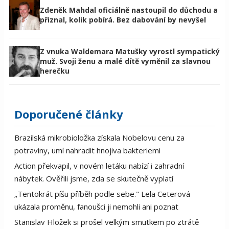
Zdeněk Mahdal oficiálně nastoupil do důchodu a
přiznal, kolik pobírá. Bez dabování by nevyšel
Z vnuka Waldemara Matušky vyrostl sympatický
muž. Svoji ženu a malé dítě vyměnil za slavnou
herečku
Doporučené články
Brazilská mikrobioložka získala Nobelovu cenu za
potraviny, umí nahradit hnojiva bakteriemi
Action překvapil, v novém letáku nabízí i zahradní
nábytek. Ověřili jsme, zda se skutečně vyplatí
„Tentokrát píšu příběh podle sebe." Lela Ceterová
ukázala proměnu, fanoušci ji nemohli ani poznat
Stanislav Hložek si prošel velkým smutkem po ztrátě