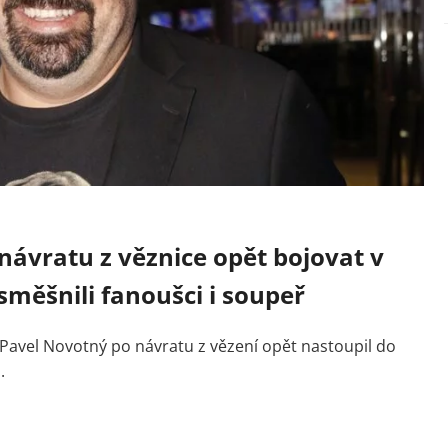
ávratu z věznice opět bojovat v
esměšnili fanoušci i soupeř
 Pavel Novotný po návratu z vězení opět nastoupil do
.