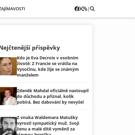
|
ZAJÍMAVOSTI
Nejčtenější příspěvky
Kdo je Eva Decroix v osobním
životě: Z Francie se vrátila na
Vysočinu, kde žije se známým
manželem
Zdeněk Mahdal oficiálně nastoupil
do důchodu a přiznal, kolik
pobírá. Bez dabování by nevyšel
Z vnuka Waldemara Matušky
vyrostl sympatický muž. Svoji
ženu a malé dítě vyměnil za
slavnou herečku