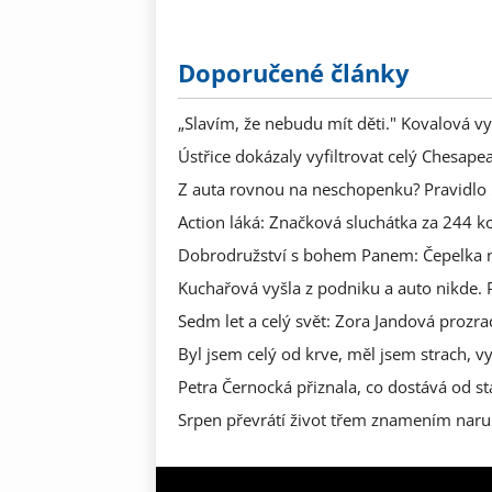
Doporučené články
„Slavím, že nebudu mít děti." Kovalová vy
Ústřice dokázaly vyfiltrovat celý Chesape
Z auta rovnou na neschopenku? Pravidlo 5
Action láká: Značková sluchátka za 244 koru
Dobrodružství s bohem Panem: Čepelka nap
Kuchařová vyšla z podniku a auto nikde. P
Sedm let a celý svět: Zora Jandová prozr
Byl jsem celý od krve, měl jsem strach, v
Petra Černocká přiznala, co dostává od s
Srpen převrátí život třem znamením narub