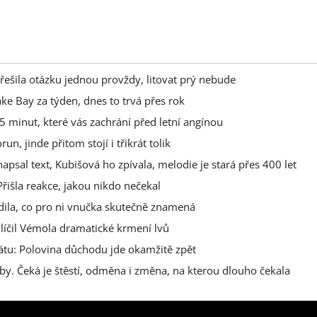
řešila otázku jednou provždy, litovat prý nebude
ake Bay za týden, dnes to trvá přes rok
 minut, které vás zachrání před letní angínou
n, jinde přitom stojí i třikrát tolik
sal text, Kubišová ho zpívala, melodie je stará přes 400 let
řišla reakce, jakou nikdo nečekal
adila, co pro ni vnučka skutečně znamená
ylíčil Vémola dramatické krmení lvů
tátu: Polovina důchodu jde okamžitě zpět
y. Čeká je štěstí, odměna i změna, na kterou dlouho čekala