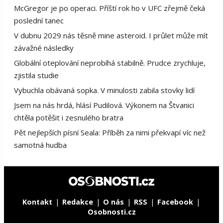
McGregor je po operaci. Příští rok ho v UFC zřejmě čeká
poslední tanec
V dubnu 2029 nás těsně mine asteroid. I průlet může mít
závažné následky
Globální oteplování neprobíhá stabilně. Prudce zrychluje,
zjistila studie
Vybuchla obávaná sopka. V minulosti zabila stovky lidí
Jsem na nás hrdá, hlásí Pudilová. Výkonem na Štvanici
chtěla potěšit i zesnulého bratra
Pět nejlepších písní Seala: Příběh za nimi překvapí víc než
samotná hudba
Kontakt
Redakce
O nás
RSS
Facebook
Osobnosti.cz