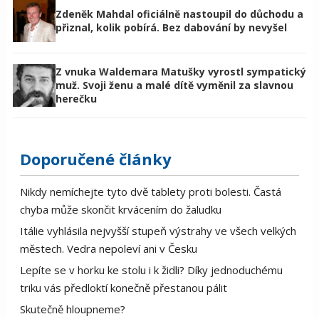
Zdeněk Mahdal oficiálně nastoupil do důchodu a
přiznal, kolik pobírá. Bez dabování by nevyšel
Z vnuka Waldemara Matušky vyrostl sympatický
muž. Svoji ženu a malé dítě vyměnil za slavnou
herečku
Doporučené články
Nikdy nemíchejte tyto dvě tablety proti bolesti. Častá
chyba může skončit krvácením do žaludku
Itálie vyhlásila nejvyšší stupeň výstrahy ve všech velkých
městech. Vedra nepoleví ani v Česku
Lepíte se v horku ke stolu i k židli? Díky jednoduchému
triku vás předloktí konečně přestanou pálit
Skutečně hloupneme?