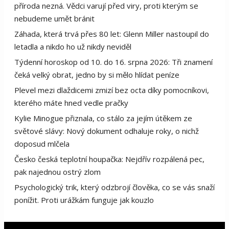
příroda nezná. Vědci varují před viry, proti kterým se
nebudeme umět bránit
Záhada, která trvá přes 80 let: Glenn Miller nastoupil do
letadla a nikdo ho už nikdy neviděl
Týdenní horoskop od 10. do 16. srpna 2026: Tři znamení
čeká velký obrat, jedno by si mělo hlídat peníze
Plevel mezi dlaždicemi zmizí bez octa díky pomocníkovi,
kterého máte hned vedle pračky
Kylie Minogue přiznala, co stálo za jejím útěkem ze
světové slávy: Nový dokument odhaluje roky, o nichž
doposud mlčela
Česko česká teplotní houpačka: Nejdřív rozpálená pec,
pak najednou ostrý zlom
Psychologický trik, který odzbrojí člověka, co se vás snaží
ponížit. Proti urážkám funguje jak kouzlo