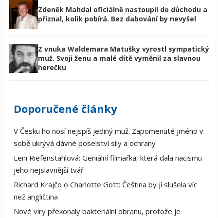
Zdeněk Mahdal oficiálně nastoupil do důchodu a
přiznal, kolik pobírá. Bez dabování by nevyšel
Z vnuka Waldemara Matušky vyrostl sympatický
muž. Svoji ženu a malé dítě vyměnil za slavnou
herečku
Doporučené články
V Česku ho nosí nejspíš jediný muž. Zapomenuté jméno v
sobě ukrývá dávné poselství síly a ochrany
Leni Riefenstahlová: Geniální filmařka, která dala nacismu
jeho nejslavnější tvář
Richard Krajčo o Charlotte Gott: Čeština by jí slušela víc
než angličtina
Nové viry překonaly bakteriální obranu, protože je