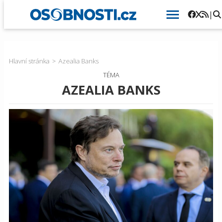
|
Hlavní stránka
Azealia Banks
TÉMA
AZEALIA BANKS