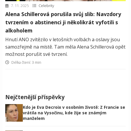
7. 11. 2025
Celebrity
Alena Schillerová porušila svůj slib: Navzdory
tvrzením o abstinenci ji několikrát vyfotili s
alkoholem
Hnutí ANO zvítězilo v letošních volbách a oslavy jsou
samozřejmě na místě. Tam měla Alena Schillerová opět
možnost porušit své tvrzení.
Délka čtení: 3 min
Nejčtenější příspěvky
Kdo je Eva Decroix v osobním životě: Z Francie se
vrátila na Vysočinu, kde žije se známým
manželem