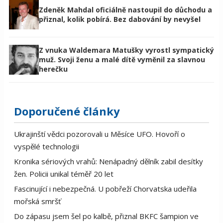
Zdeněk Mahdal oficiálně nastoupil do důchodu a
přiznal, kolik pobírá. Bez dabování by nevyšel
Z vnuka Waldemara Matušky vyrostl sympatický
muž. Svoji ženu a malé dítě vyměnil za slavnou
herečku
Doporučené články
Ukrajinští vědci pozorovali u Měsíce UFO. Hovoří o
vyspělé technologii
Kronika sériových vrahů: Nenápadný dělník zabil desítky
žen. Policii unikal téměř 20 let
Fascinující i nebezpečná. U pobřeží Chorvatska udeřila
mořská smršť
Do zápasu jsem šel po kalbě, přiznal BKFC šampion ve