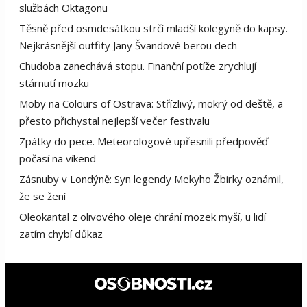
službách Oktagonu
Těsně před osmdesátkou strčí mladší kolegyně do kapsy.
Nejkrásnější outfity Jany Švandové berou dech
Chudoba zanechává stopu. Finanční potíže zrychlují
stárnutí mozku
Moby na Colours of Ostrava: Střízlivý, mokrý od deště, a
přesto přichystal nejlepší večer festivalu
Zpátky do pece. Meteorologové upřesnili předpověď
počasí na víkend
Zásnuby v Londýně: Syn legendy Mekyho Žbirky oznámil,
že se žení
Oleokantal z olivového oleje chrání mozek myší, u lidí
zatím chybí důkaz