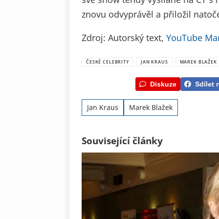
znovu odvyprávěl a přiložil natoč
Zdroj: Autorský text,
YouTube Mar
ČESKÉ CELEBRITY
JAN KRAUS
MAREK BLAŽEK
Diskuze
Sdílet 
Jan Kraus
Marek Blažek
Související články