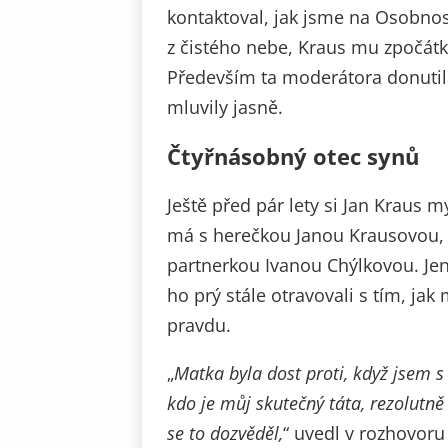
kontaktoval, jak jsme na Osobnosti
z čistého nebe, Kraus mu zpočátku
Především ta moderátora donutila
mluvily jasně.
Čtyřnásobný otec synů
Ještě před pár lety si Jan Kraus m
má s herečkou Janou Krausovou, 
partnerkou Ivanou Chýlkovou. Jenž
ho prý stále otravovali s tím, jak
pravdu.
„
Matka byla dost proti, když jsem s
kdo je můj skutečný táta, rezolutn
se to dozvěděl,
“ uvedl v rozhovoru