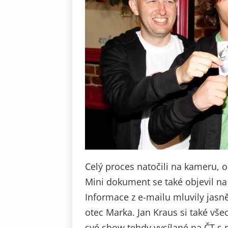
Celý proces natočili na kameru, o
Mini dokument se také objevil n
Informace z e-mailu mluvily jasně
otec Marka. Jan Kraus si také vše
své show tehdy vysílané na ČT s 