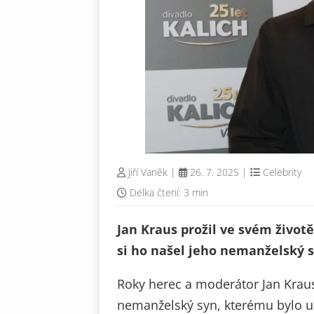
Jiří Vaněk
|
26. 7. 2025
|
Celebrity
Délka čtení: 3 min
Jan Kraus prožil ve svém životě
si ho našel jeho nemanželský s
Roky herec a moderátor Jan Krau
nemanželský syn, kterému bylo už