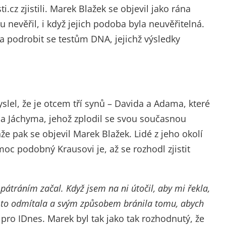
.cz zjistili. Marek Blažek se objevil jako rána
 nevěřil, i když jejich podoba byla neuvěřitelná.
 podrobit se testům DNA, jejichž výsledky
yslel, že je otcem tří synů – Davida a Adama, které
a Jáchyma, jehož zplodil se svou současnou
e pak se objevil Marek Blažek. Lidé z jeho okolí
 moc podobný Krausovi je, až se rozhodl zjistit
 pátráním začal. Když jsem na ni útočil, aby mi řekla,
ě to odmítala a svým způsobem bránila tomu, abych
 pro IDnes. Marek byl tak jako tak rozhodnutý, že