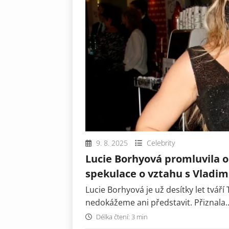
9. 8. 2025
Celebrity
Lucie Borhyová promluvila o
spekulace o vztahu s Vladi
Lucie Borhyová je už desítky let tváří
nedokážeme ani představit. Přiznala..
Délka čtení: 3 min