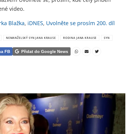
ené video.
ka Blažka
,
iDNES
,
Uvolněte se prosím 200. díl
NEMANŽELSKÝ SYN JANA KRAUSE
RODINA JANA KRAUSE
SYN
na FB
Přidat do Google News