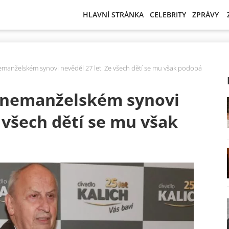
HLAVNÍ STRÁNKA
CELEBRITY
ZPRÁVY
emanželském synovi nevěděl 27 let. Ze všech dětí se mu však podobá
 nemanželském synovi
e všech dětí se mu však