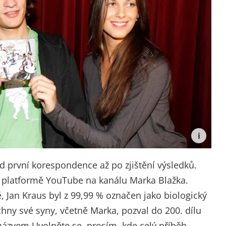
d první korespondence až po zjištění výsledků.
a platformě YouTube na kanálu Marka Blažka.
, Jan Kraus byl z 99,99 % označen jako biologický
chny své syny, včetně Marka, pozval do 200. dílu
názvem Uvolněte se, prosím, kde celý příběh