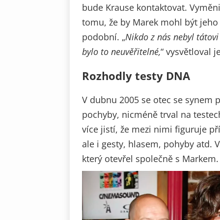
bude Krause kontaktovat. Vyměnili
tomu, že by Marek mohl být jeho
podobní. „
Nikdo z nás nebyl tátov
bylo to neuvěřitelné,
“ vysvětloval 
Rozhodly testy DNA
V dubnu 2005 se otec se synem po
pochyby, nicméně trval na testec
více jistí, že mezi nimi figuruje p
ale i gesty, hlasem, pohyby atd.
který otevřel společně s Markem.