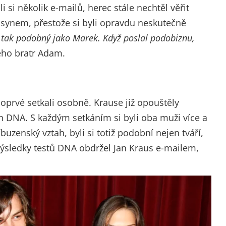
 si několik e-mailů, herec stále nechtěl věřit
 synem, přestože si byli opravdu neskutečně
i tak podobný jako Marek. Když poslal podobiznu,
jeho bratr Adam.
prvé setkali osobně. Krause již opouštěly
h DNA. S každým setkáním si byli oba muži více a
říbuzenský vztah, byli si totiž podobní nejen tváří,
 Výsledky testů DNA obdržel Jan Kraus e-mailem,