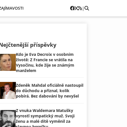
|
ZAJÍMAVOSTI
Nejčtenější příspěvky
Kdo je Eva Decroix v osobním
životě: Z Francie se vrátila na
Vysočinu, kde žije se známým
manželem
Zdeněk Mahdal oficiálně nastoupil
do důchodu a přiznal, kolik
pobírá. Bez dabování by nevyšel
Z vnuka Waldemara Matušky
vyrostl sympatický muž. Svoji
ženu a malé dítě vyměnil za
slavnou herečku