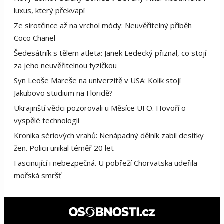
luxus, který překvapí
Ze sirotčince až na vrchol módy: Neuvěřitelný příběh
Coco Chanel
Šedesátník s tělem atleta: Janek Ledecký přiznal, co stojí
za jeho neuvěřitelnou fyzičkou
Syn Leoše Mareše na univerzitě v USA: Kolik stojí
Jakubovo studium na Floridě?
Ukrajinští vědci pozorovali u Měsíce UFO. Hovoří o
vyspělé technologii
Kronika sériových vrahů: Nenápadný dělník zabil desítky
žen. Policii unikal téměř 20 let
Fascinující i nebezpečná. U pobřeží Chorvatska udeřila
mořská smršť