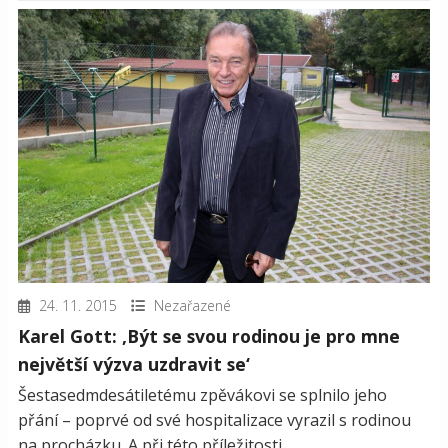
24. 11. 2015
Nezařazené
Karel Gott: ‚Být se svou rodinou je pro mne
největší výzva uzdravit se‘
Šestasedmdesátiletému zpěvákovi se splnilo jeho
přání – poprvé od své hospitalizace vyrazil s rodinou
na procházku. A při této příležitosti...