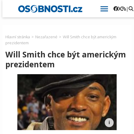
|
Hlavní stránka
Nezařazené
Will Smith chce být americkým
prezidentem
Will Smith chce být americkým
prezidentem