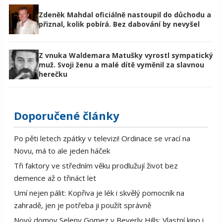
Zdeněk Mahdal oficiálně nastoupil do důchodu a
přiznal, kolik pobírá. Bez dabování by nevyšel
Z vnuka Waldemara Matušky vyrostl sympatický
muž. Svoji ženu a malé dítě vyměnil za slavnou
herečku
Doporučené články
Po pěti letech zpátky v televizi! Ordinace se vrací na
Novu, má to ale jeden háček
Tři faktory ve středním věku prodlužují život bez
demence až o třináct let
Umí nejen pálit: Kopřiva je lék i skvělý pomocník na
zahradě, jen je potřeba ji použít správně
Nový domov Seleny Gomez v Beverly Hills: Vlastní kino i