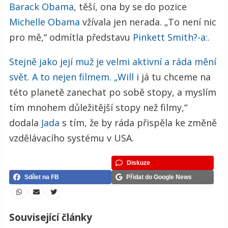
Barack Obama
, těší, ona by se do pozice
Michelle Obama
vžívala jen nerada. „To není nic
pro mě,“ odmítla představu
Pinkett Smith?-a:.
Stejně jako její muž je velmi aktivní a ráda mění
svět. A to nejen filmem. „
Will
i já tu chceme na
této planetě zanechat po sobě stopy, a myslím
tím mnohem důležitější stopy než filmy,“
dodala
Jada
s tím, že by ráda přispěla ke změně
vzdělávacího systému v USA.
Diskuze
Sdílet na FB
Přidat do Google News
Související články