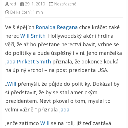
red
|
29. 1. 2010
|
Nezařazené
Délka čtení: 1 min
Ve šlépějích
Ronalda Reagana
chce kráčet také
herec
Will Smith
. Hollywoodský akční hrdina
věří, že až ho přestane herectví bavit, vrhne se
do politiky a bude úspěšný i v ní. Jeho manželka
Jada Pinkett Smith
přiznala, že dokonce kouká
na úplný vrchol – na post prezidenta USA.
„
Will
přemýšlí, že půjde do politiky. Dokázal by
si představit, že by se stal americkým
prezidentem. Nevtipkoval o tom, myslel to
velmi vážně,“ přiznala
Jada
.
Jenže zatímco
Will
se na roli, již teď zastává