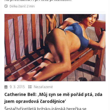
Délka čtení: 2 min
9. 3. 2015
Nezařazené
Catherine Bell: ‚Můj syn se mě pořád ptá, zda
jsem opravdová čarodějnice‘
Šestačtyřicetiletá britsko-iránská herečka se