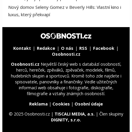
Nový domov Seleny Gomez v Beverly Hills: Vlastní kino i
luxus, který překvapí
Kontakt
Redakce
O nás
RSS
Facebook
Osobnosti.cz
Osobnosti.cz
Největší český web s databází osobností,
herců, hereček, zpěváků, zpěvaček, modelek, filmů,
hudebních skupin a sportovců. Kromě toho zde najdete i
spisovatele, panovníky a finančníky. Vedle užitečných
informací web obsahuje i fotografie, diskografie,
filmografie a vztahy známých osobností.
Reklama
|
Cookies
|
Osobní údaje
© 2025 Osobnosti.cz |
TISCALI MEDIA, a.s.
| Člen skupiny
DIGNITY, s.r.o.