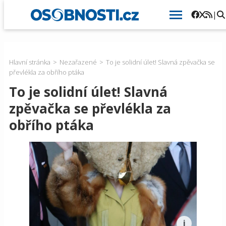
|
Hlavní stránka
Nezařazené
To je solidní úlet! Slavná zpěvačka se
převlékla za obřího ptáka
To je solidní úlet! Slavná
zpěvačka se převlékla za
obřího ptáka