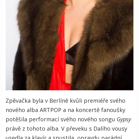
Zpěvačka byla v Berlíně kvůli premiéře svého
nového alba ARTPOP a na koncertě fanoušky
potěšila performací svého nového songu
Gypsy
právě z tohoto alba. V převeku s Dalího vousy
usedla za klavír a spustila, opravdu parádní