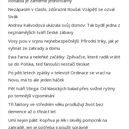
Ronalda je záměrně jednotvárný
Nezápasím v Clashi, zdůraznil Roušal. Vzápětí se ozval
Sivák
Andrea Kalivodová ukázala svůj domov: Tak bydlí jedna z
nejznámějších tváří české zábavy
Vosy jsou v srpnu nejnebezpečnější: Přírodní triky, jak je
vyhnat ze zahrady a domu
Ewa Farna a nelehké začátky: Zpěvačce, které radili vrátit
se do Polska, teď fanoušci nestačí tleskat
Po pěti letech zpátky v televizi! Ordinace se vrací na
Novu, má to ale jeden háček
Pět tváří Stinga: Od klasických balad přes svižné rytmy
po temnější vzpomínání
Tři faktory ve středním věku prodlužují život bez
demence až o třináct let
Umí nejen pálit: Kopřiva je lék i skvělý pomocník na
zahradě, jen je potřeba ji použít správně