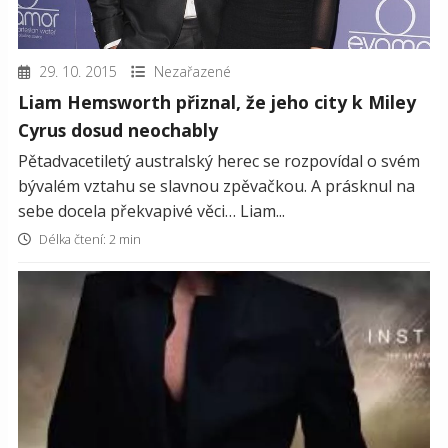
29. 10. 2015
Nezařazené
Liam Hemsworth přiznal, že jeho city k Miley
Cyrus dosud neochably
Pětadvacetiletý australský herec se rozpovídal o svém
bývalém vztahu se slavnou zpěvačkou. A prásknul na
sebe docela překvapivé věci… Liam...
Délka čtení: 2 min