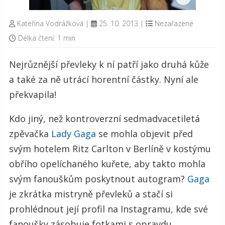
Kateřina Vodrážková
|
25. 10. 2013
|
Nezařazené
Délka čtení: 1 min
Nejrůznější převleky k ní patří jako druhá kůže
a také za ně utrácí horentní částky. Nyní ale
překvapila!
Kdo jiný, než kontroverzní sedmadvacetiletá
zpěvačka
Lady Gaga
se mohla objevit před
svým hotelem Ritz Carlton v Berlíně v kostýmu
obřího opelíchaného kuřete, aby takto mohla
svým fanouškům poskytnout autogram?
Gaga
je zkrátka mistryně převleků a stačí si
prohlédnout její profil na Instagramu, kde své
fanoušky zásobuje fotkami s opravdu