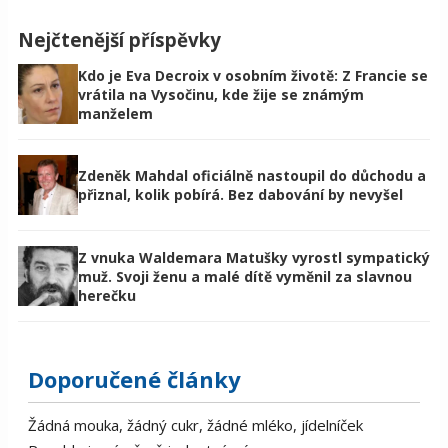
Nejčtenější příspěvky
Kdo je Eva Decroix v osobním životě: Z Francie se
vrátila na Vysočinu, kde žije se známým
manželem
Zdeněk Mahdal oficiálně nastoupil do důchodu a
přiznal, kolik pobírá. Bez dabování by nevyšel
Z vnuka Waldemara Matušky vyrostl sympatický
muž. Svoji ženu a malé dítě vyměnil za slavnou
herečku
Doporučené články
Žádná mouka, žádný cukr, žádné mléko, jídelníček