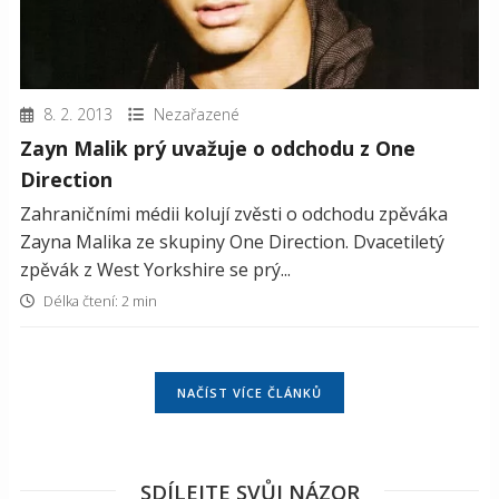
8. 2. 2013
Nezařazené
Zayn Malik prý uvažuje o odchodu z One
Direction
Zahraničními médii kolují zvěsti o odchodu zpěváka
Zayna Malika ze skupiny One Direction. Dvacetiletý
zpěvák z West Yorkshire se prý...
Délka čtení: 2 min
NAČÍST VÍCE ČLÁNKŮ
SDÍLEJTE SVŮJ NÁZOR