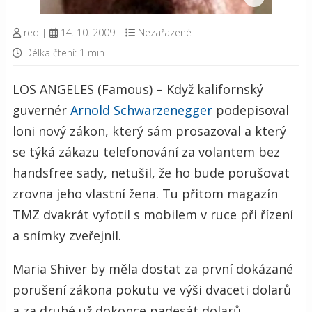
red
|
14. 10. 2009
|
Nezařazené
Délka čtení: 1 min
LOS ANGELES (Famous) – Když kalifornský
guvernér
Arnold Schwarzenegger
podepisoval
loni nový zákon, který sám prosazoval a který
se týká zákazu telefonování za volantem bez
handsfree sady, netušil, že ho bude porušovat
zrovna jeho vlastní žena. Tu přitom magazín
TMZ dvakrát vyfotil s mobilem v ruce při řízení
a snímky zveřejnil.
Maria Shiver by měla dostat za první dokázané
porušení zákona pokutu ve výši dvaceti dolarů
a za druhé už dokonce padesát dolarů.