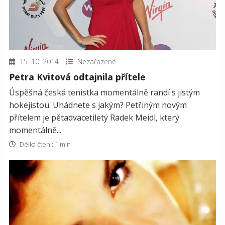
15. 10. 2014
Nezařazené
Petra Kvitová odtajnila přítele
Úspěšná česká tenistka momentálně randí s jistým
hokejistou. Uhádnete s jakým? Petřiným novým
přítelem je pětadvacetiletý Radek Meidl, který
momentálně...
Délka čtení: 1 min