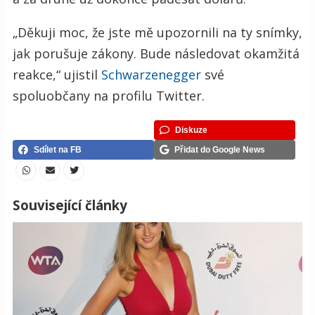
„Děkuji moc, že jste mě upozornili na ty snímky,
jak porušuje zákony. Bude následovat okamžitá
reakce,“ ujistil
Schwarzenegger
své
spoluobčany na profilu Twitter.
Diskuze
Sdílet na FB
Přidat do Google News
Související články