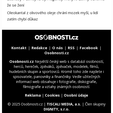
že se žení
Oleokantal z olivového oleje chrání mozek myší, u lidí
zatím chybí důkaz
Kontakt
Redakce
O nás
RSS
Facebook
Osobnosti.cz
Osobnosti.cz
Největší český web s databází osobností,
herců, hereček, zpěváků, zpěvaček, modelek, filmů,
hudebních skupin a sportovců. Kromě toho zde najdete i
spisovatele, panovníky a finančníky. Vedle užitečných
informací web obsahuje i fotografie, diskografie,
filmografie a vztahy známých osobností.
Reklama
|
Cookies
|
Osobní údaje
© 2025 Osobnosti.cz |
TISCALI MEDIA, a.s.
| Člen skupiny
DIGNITY, s.r.o.