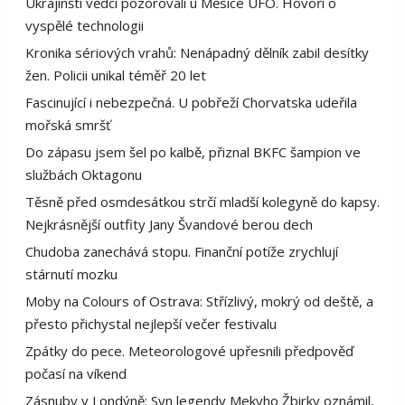
Ukrajinští vědci pozorovali u Měsíce UFO. Hovoří o
vyspělé technologii
Kronika sériových vrahů: Nenápadný dělník zabil desítky
žen. Policii unikal téměř 20 let
Fascinující i nebezpečná. U pobřeží Chorvatska udeřila
mořská smršť
Do zápasu jsem šel po kalbě, přiznal BKFC šampion ve
službách Oktagonu
Těsně před osmdesátkou strčí mladší kolegyně do kapsy.
Nejkrásnější outfity Jany Švandové berou dech
Chudoba zanechává stopu. Finanční potíže zrychlují
stárnutí mozku
Moby na Colours of Ostrava: Střízlivý, mokrý od deště, a
přesto přichystal nejlepší večer festivalu
Zpátky do pece. Meteorologové upřesnili předpověď
počasí na víkend
Zásnuby v Londýně: Syn legendy Mekyho Žbirky oznámil,