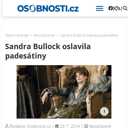
|
Hlavní stránka
Nezařazené
Sandra Bullock oslavila padesátiny
Sandra Bullock oslavila
padesátiny
Redakce Osobnosti.cz
|
29. 7. 2014
|
Nezařazené