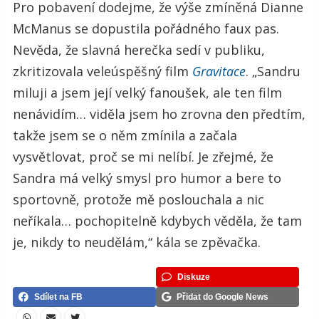
Pro pobavení dodejme, že výše zmíněná Dianne
McManus se dopustila pořádného faux pas.
Nevěda, že slavná herečka sedí v publiku,
zkritizovala veleúspěšný film
Gravitace
. „Sandru
miluji a jsem její velký fanoušek, ale ten film
nenávidím… viděla jsem ho zrovna den předtím,
takže jsem se o něm zmínila a začala
vysvětlovat, proč se mi nelíbí. Je zřejmé, že
Sandra má velký smysl pro humor a bere to
sportovně, protože mě poslouchala a nic
neříkala… pochopitelně kdybych věděla, že tam
je, nikdy to neudělám,“ kála se zpěvačka.
Diskuze
Sdílet na FB
Přidat do Google News