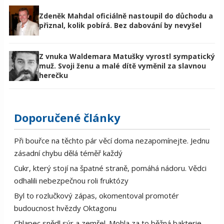
Zdeněk Mahdal oficiálně nastoupil do důchodu a
přiznal, kolik pobírá. Bez dabování by nevyšel
Z vnuka Waldemara Matušky vyrostl sympatický
muž. Svoji ženu a malé dítě vyměnil za slavnou
herečku
Doporučené články
Při bouřce na těchto pár věcí doma nezapomínejte. Jednu
zásadní chybu dělá téměř každý
Cukr, který stojí na špatné straně, pomáhá nádoru. Vědci
odhalili nebezpečnou roli fruktózy
Byl to rozlučkový zápas, okomentoval promotér
budoucnost hvězdy Oktagonu
Chlapec snědl sýr a zemřel. Mohla za to běžná bakterie