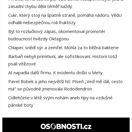
zásadní chybu dělá téměř každý
Cukr, který stojí na špatné straně, pomáhá nádoru. Vědci
odhalili nebezpečnou roli fruktózy
Byl to rozlučkový zápas, okomentoval promotér
budoucnost hvězdy Oktagonu
Chlapec snědl sýr a zemřel. Mohla za to běžná bakterie
Barbaři nebyli primitivní, ale sofistikovaní. Historii totiž
psali vítězové
AI napadla další firmu. K incidentu došlo u Mety
Pavel Bobek a jeho největší hit: Píseň „Veď mě dál, cesto
má“ se původně jmenovala Rododendron
Odlehčete v létě svým nohám aneb tipy na vzdušné
pánské boty