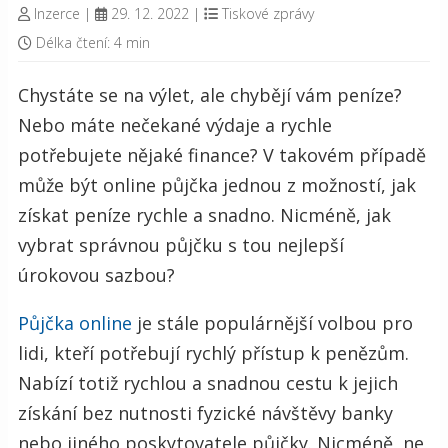
Inzerce
|
29. 12. 2022
|
Tiskové zprávy
Délka čtení: 4 min
Chystáte se na výlet, ale chybějí vám peníze?
Nebo máte nečekané výdaje a rychle
potřebujete nějaké finance? V takovém případě
může být online půjčka jednou z možností, jak
získat peníze rychle a snadno. Nicméně, jak
vybrat správnou půjčku s tou nejlepší
úrokovou sazbou?
Půjčka online
je stále populárnější volbou pro
lidi, kteří potřebují rychlý přístup k penězům.
Nabízí totiž rychlou a snadnou cestu k jejich
získání bez nutnosti fyzické návštěvy banky
nebo jiného poskytovatele půjčky. Nicméně, ne