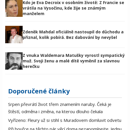
Kdo je Eva Decroix v osobním životě: Z Francie se
vrátila na Vysočinu, kde žije se známým
manželem
Zdeněk Mahdal oficiálně nastoupil do důchodu a
přiznal, kolik pobírá. Bez dabování by nevyšel
Z vnuka Waldemara Matušky vyrostl sympatický
muž. Svoji ženu a malé dítě vyměnil za slavnou
herečku
Doporučené články
Srpen převrátí život třem znamením naruby. Čeká je
štěstí, odměna i změna, na kterou dlouho čekala
Vyřízeno: Fleury už si stihl s Muradovem domluvit odvetu
Při bouřce na těchto pár věcí doma nezapomínejte. Jednu