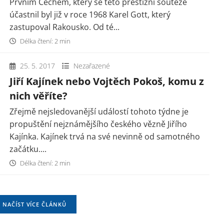
Prvním Čechem, který se této prestižní soutěže
účastnil byl již v roce 1968 Karel Gott, který
zastupoval Rakousko. Od té...
Délka čtení: 2 min
25. 5. 2017
Nezařazené
Jiří Kajínek nebo Vojtěch Pokoš, komu z
nich věříte?
Zřejmě nejsledovanější událostí tohoto týdne je
propuštění nejznámějšího českého vězně Jiřího
Kajínka. Kajínek trvá na své nevinně od samotného
začátku....
Délka čtení: 2 min
NAČÍST VÍCE ČLÁNKŮ