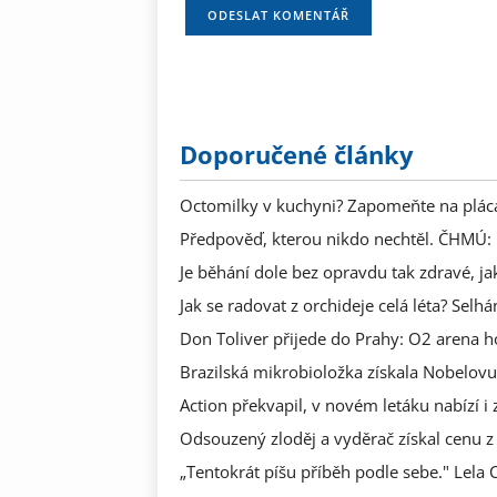
Doporučené články
Octomilky v kuchyni? Zapomeňte na plácač
Předpověď, kterou nikdo nechtěl. ČHMÚ: 
Je běhání dole bez opravdu tak zdravé, jak
Jak se radovat z orchideje celá léta? Selh
Don Toliver přijede do Prahy: O2 arena ho
Brazilská mikrobioložka získala Nobelovu
Action překvapil, v novém letáku nabízí i 
Odsouzený zloděj a vyděrač získal cenu z 
„Tentokrát píšu příběh podle sebe." Lela