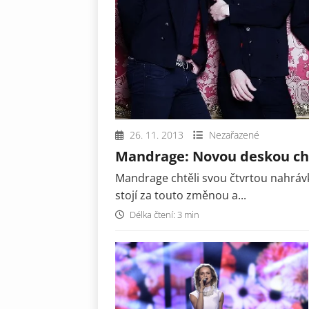
26. 11. 2013
Nezařazené
Mandrage: Novou deskou ch
Mandrage chtěli svou čtvrtou nahrávk
stojí za touto změnou a...
Délka čtení: 3 min