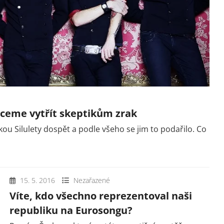
ceme vytřít skeptikům zrak
ou Silulety dospět a podle všeho se jim to podařilo. Co
15. 5. 2016
Nezařazené
Víte, kdo všechno reprezentoval naši
republiku na Eurosongu?