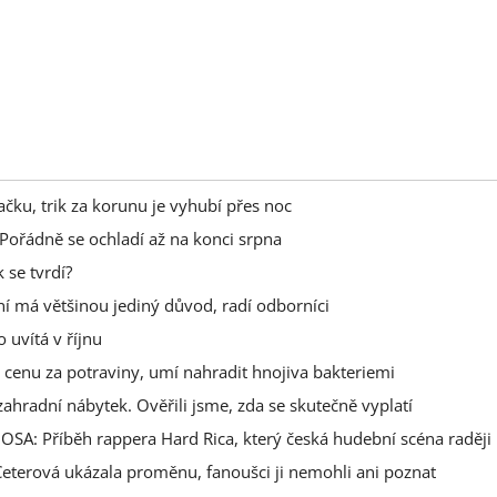
ku, trik za korunu je vyhubí přes noc
Pořádně se ochladí až na konci srpna
 se tvrdí?
ání má většinou jediný důvod, radí odborníci
 uvítá v říjnu
 cenu za potraviny, umí nahradit hnojiva bakteriemi
zahradní nábytek. Ověřili jsme, zda se skutečně vyplatí
OSA: Příběh rappera Hard Rica, který česká hudební scéna raději 
 Ceterová ukázala proměnu, fanoušci ji nemohli ani poznat