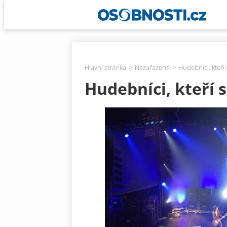
Hlavní stránka
Nezařazené
Hudebníci, kteří
Hudebníci, kteří 