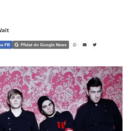
Wait
na FB
Přidat do Google News