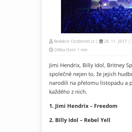
Redakce Osobnosti.cz
|
28. 11. 2017
|
Délka čtení: 1 min
Jimi Hendrix, Billy Idol, Britney 
společné nejen to, že jejich hudbu 
narodili na přelomu listopadu a p
každého z nich.
1. Jimi Hendrix – Freedom
2. Billy Idol – Rebel Yell