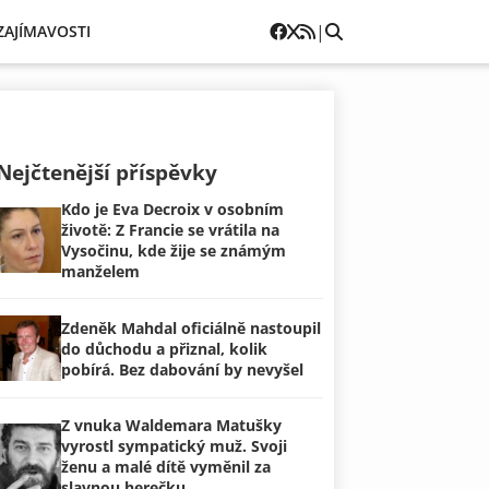
|
ZAJÍMAVOSTI
Nejčtenější příspěvky
Kdo je Eva Decroix v osobním
životě: Z Francie se vrátila na
Vysočinu, kde žije se známým
manželem
Zdeněk Mahdal oficiálně nastoupil
do důchodu a přiznal, kolik
pobírá. Bez dabování by nevyšel
Z vnuka Waldemara Matušky
vyrostl sympatický muž. Svoji
ženu a malé dítě vyměnil za
slavnou herečku