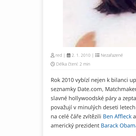
red
|
2. 1. 2010
|
Nezařazené
Délka čtení: 2 min
Rok 2010 vybízí nejen k bilanci up
seznamky Date.com, Matchmaker.
slavné hollywoodské páry a zeptal
považují v minulých deseti letech
na celé čáře zvítězili
Ben Affleck
americký prezident
Barack Obam