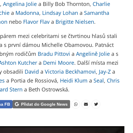
,
Angelina Jolie
a Billy Bob Thornton,
Charlie
chie
a
Madonna
,
Lindsay Lohan
a
Samantha
mon
nebo
Flavor Flav
a
Brigitte Nielsen
.
árem mezi celebritami se čtvrtinou hlasů stali
a s první dámou Michelle Obamovou. Patnáct
ásobným rodičům
Bradu Pittovi
a
Angelině Jolie
a s
Ashton Kutcher
a
Demi Moore
. Další místa mezi
y obsadili
David
a
Victoria Beckhamovi
,
Jay-Z
a
es
a Portia de Rossiová,
Heidi Klum
a
Seal
,
Chris
rd Stern
a Beth Ostrowská.
na FB
Přidat do Google News