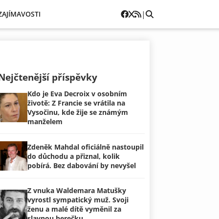
|
ZAJÍMAVOSTI
Nejčtenější příspěvky
Kdo je Eva Decroix v osobním
životě: Z Francie se vrátila na
Vysočinu, kde žije se známým
manželem
Zdeněk Mahdal oficiálně nastoupil
do důchodu a přiznal, kolik
pobírá. Bez dabování by nevyšel
Z vnuka Waldemara Matušky
vyrostl sympatický muž. Svoji
ženu a malé dítě vyměnil za
slavnou herečku