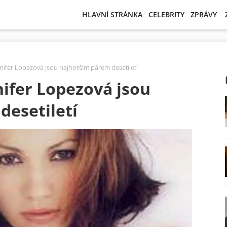
HLAVNÍ STRÁNKA
CELEBRITY
ZPRÁVY
nnifer Lopezová jsou nejhorším párem desetiletí
nifer Lopezová jsou
desetiletí