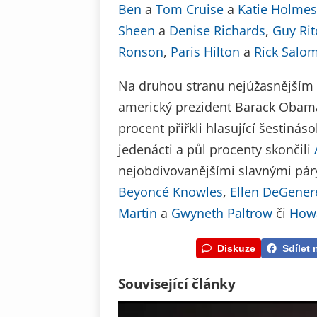
Ben
a
Tom Cruise
a
Katie Holmes
Sheen
a
Denise Richards
,
Guy Rit
Ronson
,
Paris Hilton
a
Rick Salo
Na druhou stranu nejúžasnějším p
americký prezident Barack Obam
procent přiřkli hlasující šestin
jedenácti a půl procenty skončili
nejobdivovanějšími slavnými pár
Beyoncé Knowles
,
Ellen DeGener
Martin
a
Gwyneth Paltrow
či
Howa
Diskuze
Sdílet 
Související články