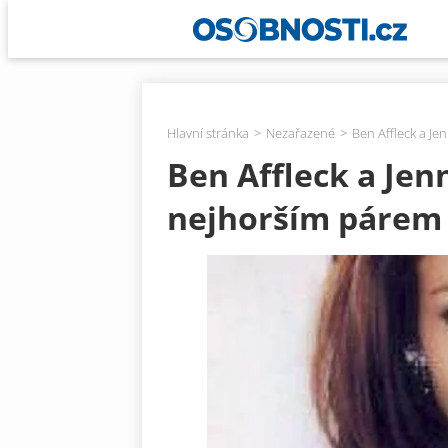
Hlavní stránka
Nezařazené
Ben Affleck a Je
Ben Affleck a Jen
nejhorším párem 