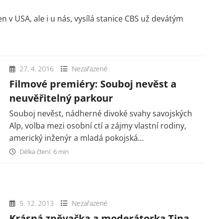
n v USA, ale i u nás, vysílá stanice CBS už devátým
27. 4. 2016
Nezařazené
Filmové premiéry: Souboj nevěst a
neuvěřitelný parkour
Souboj nevěst, nádherné divoké svahy savojských
Alp, volba mezi osobní ctí a zájmy vlastní rodiny,
americký inženýr a mladá pokojská...
Délka čtení: 6 min
5. 12. 2013
Nezařazené
Krásná zpěvačka a moderátorka Tina