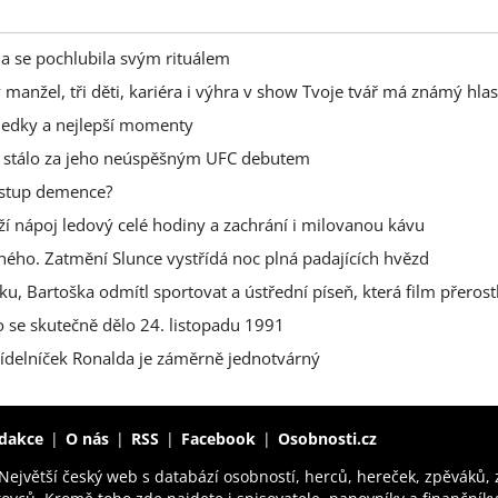
na se pochlubila svým rituálem
 manžel, tři děti, kariéra i výhra v show Tvoje tvář má známý hlas
sledky a nejlepší momenty
 co stálo za jeho neúspěšným UFC debutem
nástup demence?
ží nápoj ledový celé hodiny a zachrání i milovanou kávu
ho. Zatmění Slunce vystřídá noc plná padajících hvězd
u, Bartoška odmítl sportovat a ústřední píseň, která film přerost
 se skutečně dělo 24. listopadu 1991
ídelníček Ronalda je záměrně jednotvárný
dakce
O nás
RSS
Facebook
Osobnosti.cz
Největší český web s databází osobností, herců, hereček, zpěváků,