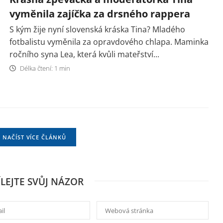
vyměnila zajíčka za drsného rappera
S kým žije nyní slovenská kráska Tina? Mladého
fotbalistu vyměnila za opravdového chlapa. Maminka
ročního syna Lea, která kvůli mateřství...
Délka čtení: 1 min
NAČÍST VÍCE ČLÁNKŮ
ÍLEJTE SVŮJ NÁZOR