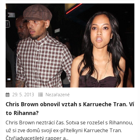
29. 5. 2013
Nezařazené
Chris Brown obnovil vztah s Karrueche Tran. Ví
to Rihanna?
Chris Brown neztrácí čas. Sotva se rozešel s Rihannou,
už si zve domů svojí ex-přítelkyni Karrueche Tran.
Čtyřiadvacetiletý rapper a...