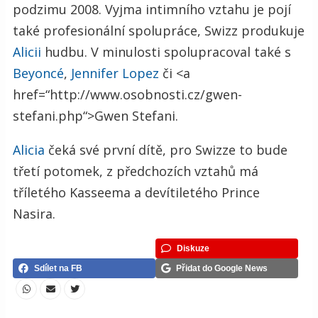
podzimu 2008. Vyjma intimního vztahu je pojí
také profesionální spolupráce, Swizz produkuje
Alicii
hudbu. V minulosti spolupracoval také s
Beyoncé
,
Jennifer Lopez
či <a
href=“http://www.osobnosti.cz/gwen-
stefani.php“>Gwen Stefani.
Alicia
čeká své první dítě, pro Swizze to bude
třetí potomek, z předchozích vztahů má
tříletého Kasseema a devítiletého Prince
Nasira.
Diskuze
Sdílet na FB
Přidat do Google News