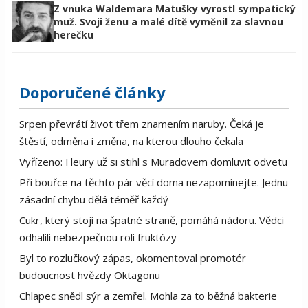
Z vnuka Waldemara Matušky vyrostl sympatický
muž. Svoji ženu a malé dítě vyměnil za slavnou
herečku
Doporučené články
Srpen převrátí život třem znamením naruby. Čeká je
štěstí, odměna i změna, na kterou dlouho čekala
Vyřízeno: Fleury už si stihl s Muradovem domluvit odvetu
Při bouřce na těchto pár věcí doma nezapomínejte. Jednu
zásadní chybu dělá téměř každý
Cukr, který stojí na špatné straně, pomáhá nádoru. Vědci
odhalili nebezpečnou roli fruktózy
Byl to rozlučkový zápas, okomentoval promotér
budoucnost hvězdy Oktagonu
Chlapec snědl sýr a zemřel. Mohla za to běžná bakterie