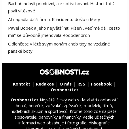
Barbaři nebyli primitivní, ale sofistikovaní. Historii totiž
psali vítězové
AI napadla další firmu. K incidentu došlo u Mety
Pavel Bobek a jeho největší hit: Píseň „Veď mě dál, cesto
má“ se původně jmenovala Rododendron
Odlehčete v létě svým nohám aneb tipy na vzdušné
pánské boty
Kontakt
Redakce
O nás
RSS
Facebook
Osobnosti.cz
Osobnosti.cz
Největší český web s databází osobností,
herců, hereček, zpěváků, zpěvaček, modelek, filmů,
hudebních skupin a sportovců. Kromě toho zde najdete i
spisovatele, panovníky a finančníky. Vedle užitečných
informací web obsahuje i fotografie, diskografie,
filmografie a vztahy známých osobností.