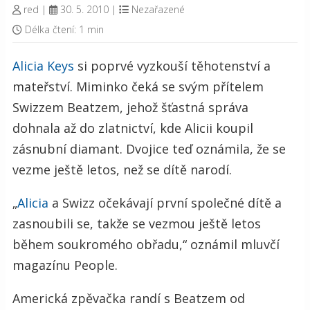
red
|
30. 5. 2010
|
Nezařazené
Délka čtení: 1 min
Alicia Keys
si poprvé vyzkouší těhotenství a
mateřství. Miminko čeká se svým přítelem
Swizzem Beatzem, jehož šťastná správa
dohnala až do zlatnictví, kde Alicii koupil
zásnubní diamant. Dvojice teď oznámila, že se
vezme ještě letos, než se dítě narodí.
„
Alicia
a Swizz očekávají první společné dítě a
zasnoubili se, takže se vezmou ještě letos
během soukromého obřadu,“ oznámil mluvčí
magazínu People.
Americká zpěvačka randí s Beatzem od