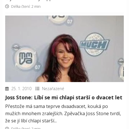
Délka čtení: 2 min
25. 1. 2010
Nezařazené
Joss Stone: Líbí se mi chlapi starší o dvacet let
Přestože má sama teprve dvaadvacet, kouká po
mužích mnohem zralejších. Zpěvačka Joss Stone tvrdí,
že se jí líbí chlapi starší...
Délka čtení: 2 min