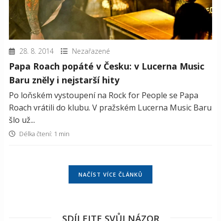
28. 8. 2014
Nezařazené
Papa Roach popáté v Česku: v Lucerna Music
Baru zněly i nejstarší hity
Po loňském vystoupení na Rock for People se Papa
Roach vrátili do klubu. V pražském Lucerna Music Baru
šlo už...
Délka čtení: 1 min
NAČÍST VÍCE ČLÁNKŮ
SDÍLEJTE SVŮJ NÁZOR