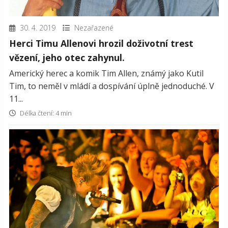
30. 4. 2019
Nezařazené
Herci Timu Allenovi hrozil doživotní trest
vězení, jeho otec zahynul.
Americký herec a komik Tim Allen, známý jako Kutil
Tim, to neměl v mládí a dospívání úplně jednoduché. V
11...
Délka čtení: 4 min