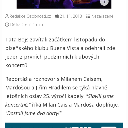
Redakce Osobnosti.cz
|
21. 11. 2013
|
Nezařazené
Délka čtení: 1 min
Tata Bojs
zavítali začátkem listopadu do
plzeňského klubu Buena Vista a odehráli zde
jeden z prvních podzimních klubových
koncertů.
Reportáž a rozhovor s Milanem Caisem,
Mardošou a Jiřím Hradilem se týká hlavně
letošních oslav 25. výročí kapely.
"Slavili jsme
koncertně,"
říká Milan Cais a Mardoša doplňuje:
"Dostali jsme dva dorty!"