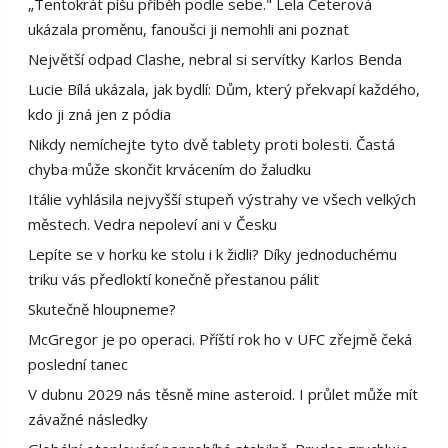
„Tentokrát píšu příběh podle sebe." Lela Ceterová
ukázala proměnu, fanoušci ji nemohli ani poznat
Největší odpad Clashe, nebral si servítky Karlos Benda
Lucie Bílá ukázala, jak bydlí: Dům, který překvapí každého,
kdo ji zná jen z pódia
Nikdy nemíchejte tyto dvě tablety proti bolesti. Častá
chyba může skončit krvácením do žaludku
Itálie vyhlásila nejvyšší stupeň výstrahy ve všech velkých
městech. Vedra nepoleví ani v Česku
Lepíte se v horku ke stolu i k židli? Díky jednoduchému
triku vás předloktí konečně přestanou pálit
Skutečně hloupneme?
McGregor je po operaci. Příští rok ho v UFC zřejmě čeká
poslední tanec
V dubnu 2029 nás těsně mine asteroid. I průlet může mít
závažné následky