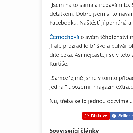
"Jsem na to sama a nedávám to. 
děťátkem. Dobře jsem si to navaři
Facebooku. Naštěstí jí pomáhá al
Černochová
o svém těhotenství m
jí ale prozradilo bříško a bulvár
dítě čeká. Asi nejčastěji se v té
Kurtiše.
„Samozřejmě jsme v tomto případě 
jedna,“ upozornil magazín eXtra.c
Nu, třeba se to jednou dozvíme…
Diskuze
Sdílet 
Související články