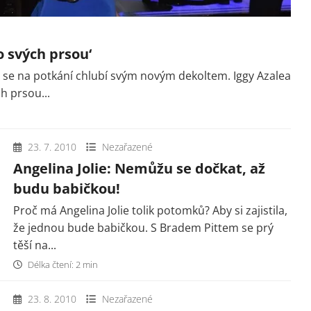
o svých prsou‘
 se na potkání chlubí svým novým dekoltem. Iggy Azalea
h prsou...
23. 7. 2010
Nezařazené
Angelina Jolie: Nemůžu se dočkat, až
budu babičkou!
Proč má Angelina Jolie tolik potomků? Aby si zajistila,
že jednou bude babičkou. S Bradem Pittem se prý
těší na...
Délka čtení: 2 min
23. 8. 2010
Nezařazené