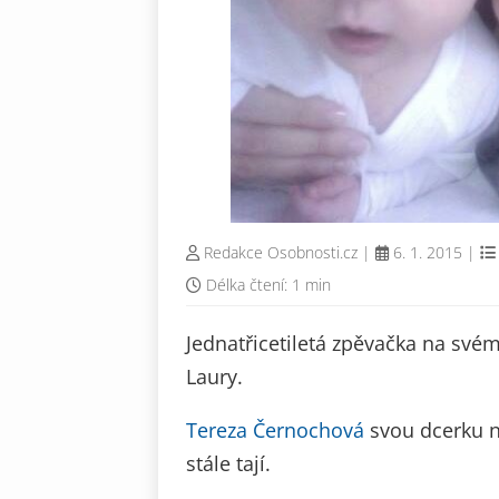
Redakce Osobnosti.cz
|
6. 1. 2015
|
Délka čtení: 1 min
Jednatřicetiletá zpěvačka na své
Laury.
Tereza Černochová
svou dcerku na
stále tají.