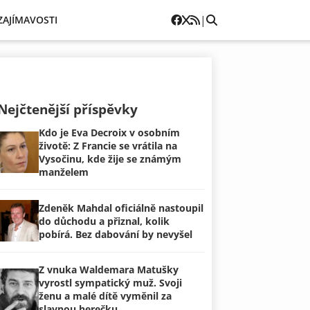
|
ZAJÍMAVOSTI
Nejčtenější příspěvky
Kdo je Eva Decroix v osobním
životě: Z Francie se vrátila na
Vysočinu, kde žije se známým
manželem
Zdeněk Mahdal oficiálně nastoupil
do důchodu a přiznal, kolik
pobírá. Bez dabování by nevyšel
Z vnuka Waldemara Matušky
vyrostl sympatický muž. Svoji
ženu a malé dítě vyměnil za
slavnou herečku