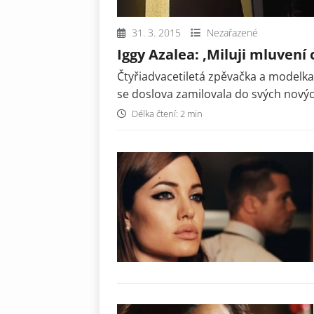
31. 3. 2015
Nezařazené
Iggy Azalea: ‚Miluji mluvení 
Čtyřiadvacetiletá zpěvačka a modelka
se doslova zamilovala do svých novýc
Délka čtení: 2 min