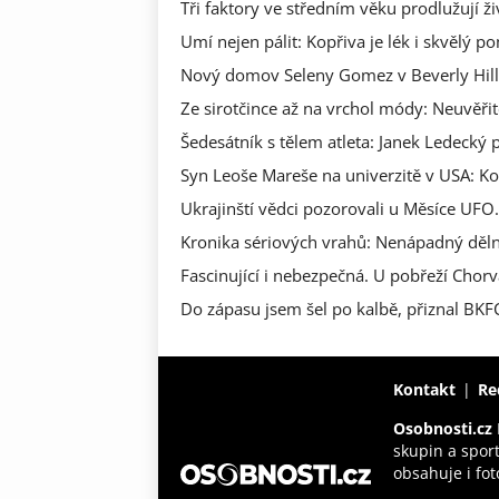
Tři faktory ve středním věku prodlužují ži
Umí nejen pálit: Kopřiva je lék i skvělý p
Nový domov Seleny Gomez v Beverly Hills: 
Ze sirotčince až na vrchol módy: Neuvěři
Šedesátník s tělem atleta: Janek Ledecký p
Syn Leoše Mareše na univerzitě v USA: Kol
Ukrajinští vědci pozorovali u Měsíce UFO.
Kronika sériových vrahů: Nenápadný dělník
Fascinující i nebezpečná. U pobřeží Chor
Do zápasu jsem šel po kalbě, přiznal BK
Kontakt
Re
Osobnosti.cz
skupin a spor
obsahuje i fot