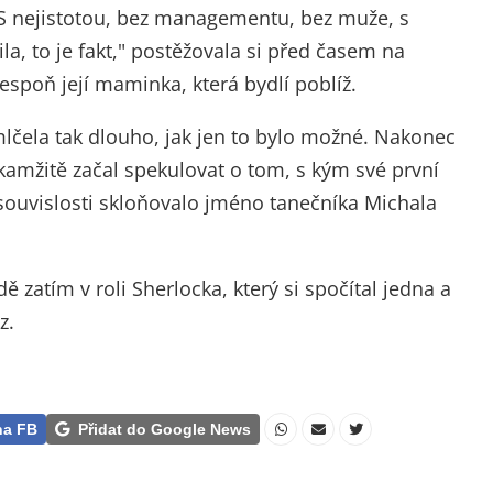
S nejistotou, bez managementu, bez muže, s
la, to je fakt," postěžovala si před časem na
espoň její maminka, která bydlí poblíž.
lčela tak dlouho, jak jen to bylo možné. Nakonec
 okamžitě začal spekulovat o tom, s kým své první
to souvislosti skloňovalo jméno tanečníka Michala
zatím v roli Sherlocka, který si spočítal jedna a
z.
na FB
Přidat do Google News