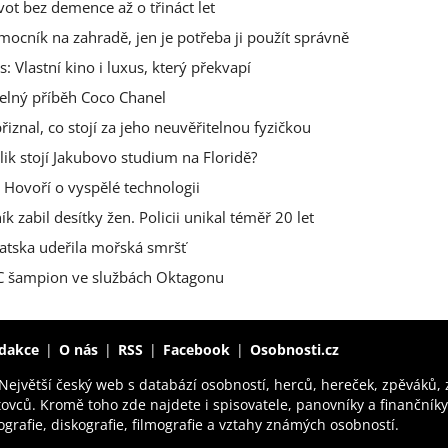
vot bez demence až o třináct let
omocník na zahradě, jen je potřeba ji použít správně
Vlastní kino i luxus, který překvapí
telný příběh Coco Chanel
řiznal, co stojí za jeho neuvěřitelnou fyzičkou
ik stojí Jakubovo studium na Floridě?
 Hovoří o vyspělé technologii
 zabil desítky žen. Policii unikal téměř 20 let
vatska udeřila mořská smršť
FC šampion ve službách Oktagonu
dakce
O nás
RSS
Facebook
Osobnosti.cz
Největší český web s databází osobností, herců, hereček, zpěváků,
tovců. Kromě toho zde najdete i spisovatele, panovníky a finančník
ografie, diskografie, filmografie a vztahy známých osobností.