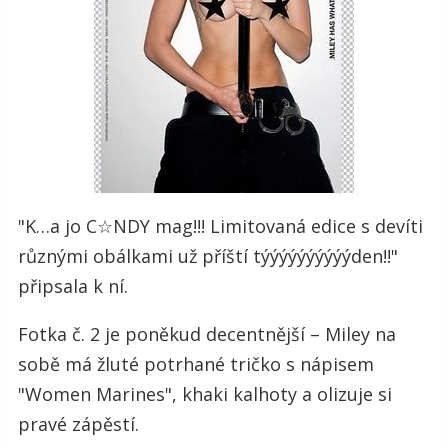
"K…a jo C☆NDY mag!!! Limitovaná edice s devíti
různými obálkami už příští týýýýýýýýýýden!!"
připsala k ní.
Fotka č. 2 je poněkud decentnější – Miley na
sobě má žluté potrhané tričko s nápisem
"Women Marines", khaki kalhoty a olizuje si
pravé zápěstí.