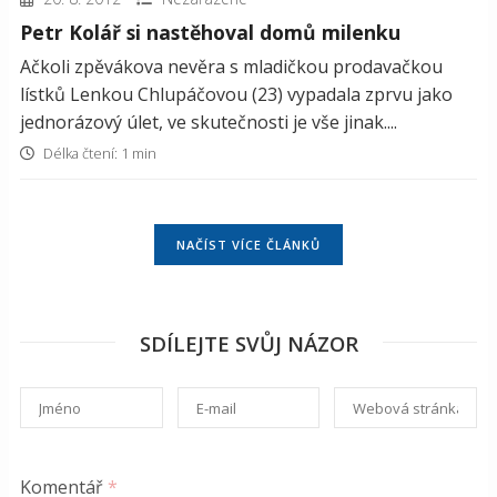
Petr Kolář si nastěhoval domů milenku
Ačkoli zpěvákova nevěra s mladičkou prodavačkou
lístků Lenkou Chlupáčovou (23) vypadala zprvu jako
jednorázový úlet, ve skutečnosti je vše jinak....
Délka čtení: 1 min
NAČÍST VÍCE ČLÁNKŮ
SDÍLEJTE SVŮJ NÁZOR
Komentář
*