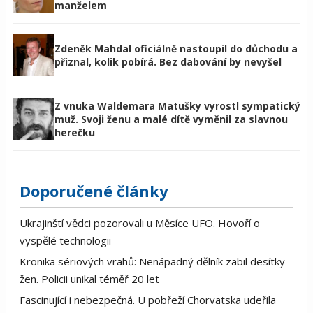
manželem
Zdeněk Mahdal oficiálně nastoupil do důchodu a
přiznal, kolik pobírá. Bez dabování by nevyšel
Z vnuka Waldemara Matušky vyrostl sympatický
muž. Svoji ženu a malé dítě vyměnil za slavnou
herečku
Doporučené články
Ukrajinští vědci pozorovali u Měsíce UFO. Hovoří o
vyspělé technologii
Kronika sériových vrahů: Nenápadný dělník zabil desítky
žen. Policii unikal téměř 20 let
Fascinující i nebezpečná. U pobřeží Chorvatska udeřila