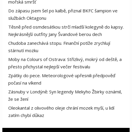
mořská smršť
Do zápasu jsem šel po kalbě, přiznal BKFC šampion ve
službách Oktagonu
Těsně před osmdesátkou strčí mladší kolegyně do kapsy.
Nejkrásnější outfity Jany Švandové berou dech
Chudoba zanechává stopu. Finanční potíže zrychlují
stárnutí mozku
Moby na Colours of Ostrava: Střízlivý, mokrý od deště, a
přesto přichystal nejlepší večer festivalu
Zpátky do pece. Meteorologové upřesnili předpověď
počasí na víkend
Zásnuby v Londýně: Syn legendy Mekyho Žbirky oznámil,
že se žení
Oleokantal z olivového oleje chrání mozek myší, u lidí
zatím chybí důkaz