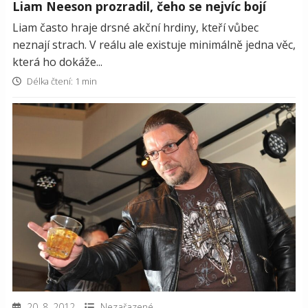
Liam Neeson prozradil, čeho se nejvíc bojí
Liam často hraje drsné akční hrdiny, kteří vůbec
neznají strach. V reálu ale existuje minimálně jedna věc,
která ho dokáže...
Délka čtení: 1 min
20. 8. 2012
Nezařazené